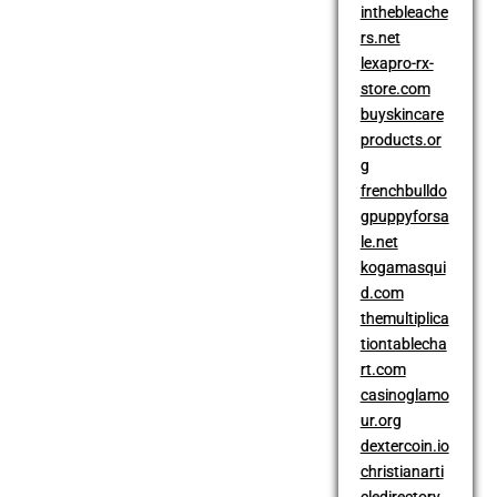
inthebleache
rs.net
lexapro-rx-
store.com
buyskincare
products.or
g
frenchbulldo
gpuppyforsa
le.net
kogamasqui
d.com
themultiplica
tiontablecha
rt.com
casinoglamo
ur.org
dextercoin.io
christianarti