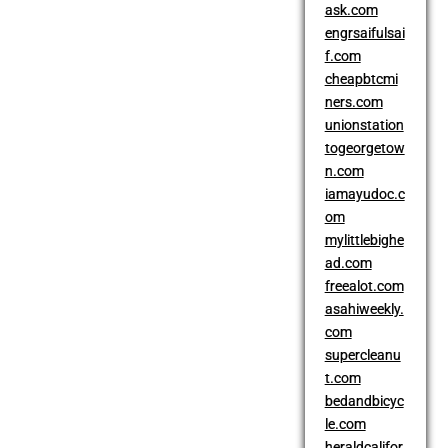
ask.com
engrsaifulsai
f.com
cheapbtcmi
ners.com
unionstation
togeorgetow
n.com
iamayudoc.c
om
mylittlebighe
ad.com
freealot.com
asahiweekly.
com
supercleanu
t.com
bedandbicyc
le.com
heraldcalifor