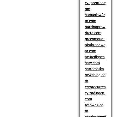
evaporator.c
om
sumuslawfir
m.com
nursingprow
riters.com
greenmount
ainthreadwe
ar.com
acutedispen
sary.com
sattamatka
newsblog.co
m
cryptocurren
cytradingcn.
com
totowaz.co
m