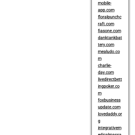
mobile-
app.com
floralpunchc
raft.com
fiasone.com
danktankbat
tery.com
mealudo.co
m
charlie-
day.com
livedirectbett
ingpoker.co
m
foxbusiness
update.com
lovedaddy.or
g
integrativem
edicalmassa