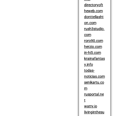
directoryoft
heweb.com
donttellasht
on.com
rush3studio.
com
roro90.com
herzio.com
in-hi5.com
krainafantas
y.info
todas-
noticias.com
senikartu.co
m
rusportal.ne
t
watty.io
livinginthesu