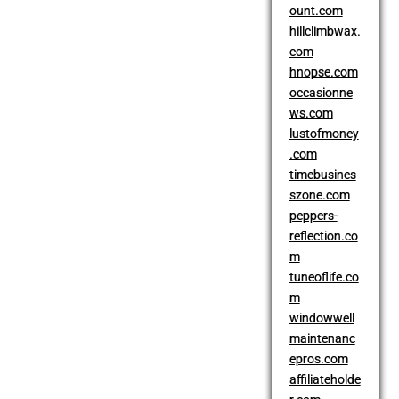
ount.com
hillclimbwax.
com
hnopse.com
occasionne
ws.com
lustofmoney
.com
timebusines
szone.com
peppers-
reflection.co
m
tuneoflife.co
m
windowwell
maintenanc
epros.com
affiliateholde