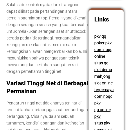
Salah satu contoh nyata dari strategi ini
dapat dilihat pada pertandingan antara
pemain badminton top. Pemain yang dikenal
Links
dengan serangan smash yang kuat berusaha
untuk melakukan serangan saat shuttlecock
pkv qq
berada pada titik tertinggi, mengandalkan
poker pkv
ketinggian mereka untuk meminimalisir
dominoqq
kemungkinan lawan mengembalikan bola. Ini
online
menunjukkan bahwa penguasaan teknik
situs qq
menyerang dan bertahan sangat terkait
slot demo
dengan pemahaman tinggi net.
mahjong
Variasi Tinggi Net di Berbagai
slot online
terpercaya
Permainan
dominoqq
Pengaruh tinggi net tidak hanya terlihat di
pkv
tempat latihan, tetapi juga saat pertandingan
qq online
berlangsung. Misalnya, dalam sebuah
pkv
turnamen, kondisi lapangan dan ketinggian
situs pkv
net dapat bervariasi. Hal ini dapat
demo slot