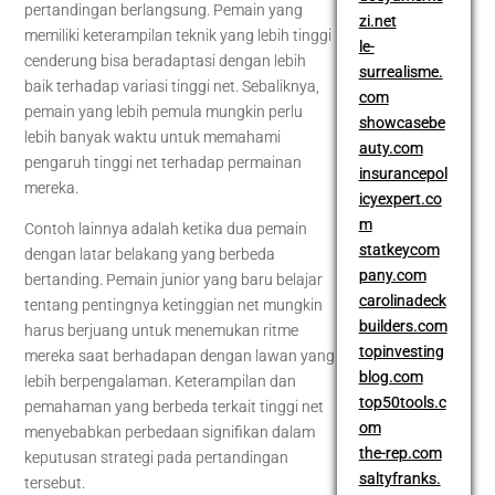
pertandingan berlangsung. Pemain yang
zi.net
memiliki keterampilan teknik yang lebih tinggi
le-
cenderung bisa beradaptasi dengan lebih
surrealisme.
baik terhadap variasi tinggi net. Sebaliknya,
com
pemain yang lebih pemula mungkin perlu
showcasebe
lebih banyak waktu untuk memahami
auty.com
pengaruh tinggi net terhadap permainan
insurancepol
mereka.
icyexpert.co
m
Contoh lainnya adalah ketika dua pemain
statkeycom
dengan latar belakang yang berbeda
pany.com
bertanding. Pemain junior yang baru belajar
carolinadeck
tentang pentingnya ketinggian net mungkin
builders.com
harus berjuang untuk menemukan ritme
topinvesting
mereka saat berhadapan dengan lawan yang
blog.com
lebih berpengalaman. Keterampilan dan
top50tools.c
pemahaman yang berbeda terkait tinggi net
om
menyebabkan perbedaan signifikan dalam
the-rep.com
keputusan strategi pada pertandingan
saltyfranks.
tersebut.