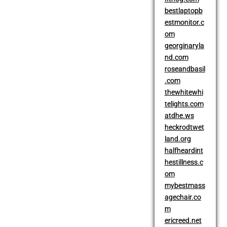
bestlaptopb
estmonitor.c
om
georginaryla
nd.com
roseandbasil
.com
thewhitewhi
telights.com
atdhe.ws
heckrodtwet
land.org
halfheardint
hestillness.c
om
mybestmass
agechair.co
m
ericreed.net