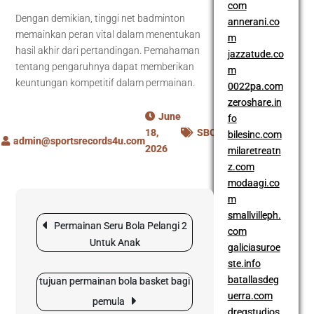
com
Dengan demikian, tinggi net badminton
annerani.co
memainkan peran vital dalam menentukan
m
hasil akhir dari pertandingan. Pemahaman
jazzatude.co
tentang pengaruhnya dapat memberikan
m
keuntungan kompetitif dalam permainan.
0022pa.com
zeroshare.in
June
fo
18,
SBOBET
bilesinc.com
2026
milaretreatn
z.com
modaagi.co
m
Post
smallvilleph.
Permainan Seru Bola Pelangi 2
navigation
com
Untuk Anak
galiciasuroe
ste.info
batallasdeg
tujuan permainan bola basket bagi
uerra.com
pemula
dregstudios.