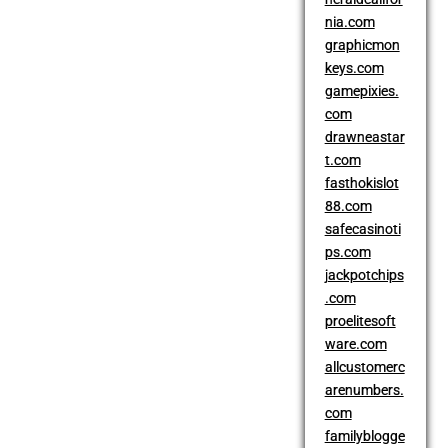
nia.com
graphicmon
keys.com
gamepixies.
com
drawneastar
t.com
fasthokislot
88.com
safecasinoti
ps.com
jackpotchips
.com
proelitesoft
ware.com
allcustomerc
arenumbers.
com
familyblogge