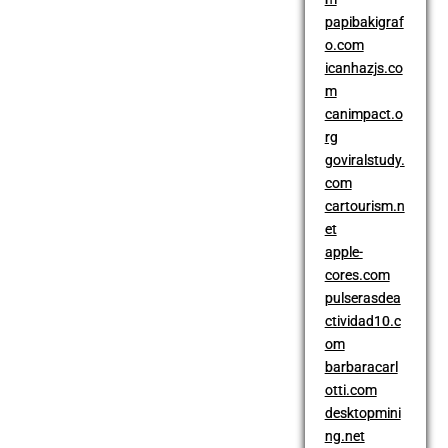
papibakigraf
o.com
icanhazjs.co
m
canimpact.o
rg
goviralstudy.
com
cartourism.n
et
apple-
cores.com
pulserasdea
ctividad10.c
om
barbaracarl
otti.com
desktopmini
ng.net