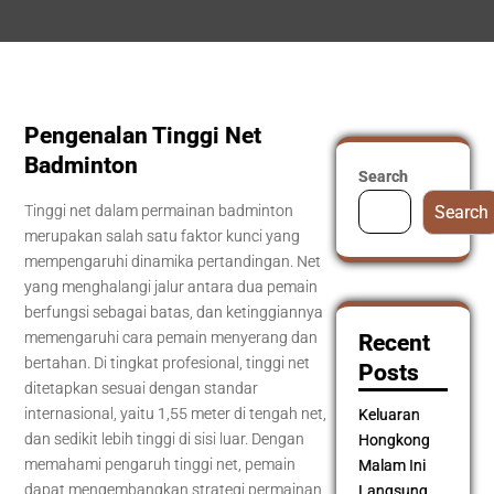
Pengenalan Tinggi Net
Badminton
Search
Tinggi net dalam permainan badminton
Search
merupakan salah satu faktor kunci yang
mempengaruhi dinamika pertandingan. Net
yang menghalangi jalur antara dua pemain
berfungsi sebagai batas, dan ketinggiannya
memengaruhi cara pemain menyerang dan
Recent
bertahan. Di tingkat profesional, tinggi net
Posts
ditetapkan sesuai dengan standar
internasional, yaitu 1,55 meter di tengah net,
Keluaran
dan sedikit lebih tinggi di sisi luar. Dengan
Hongkong
memahami pengaruh tinggi net, pemain
Malam Ini
dapat mengembangkan strategi permainan
Langsung