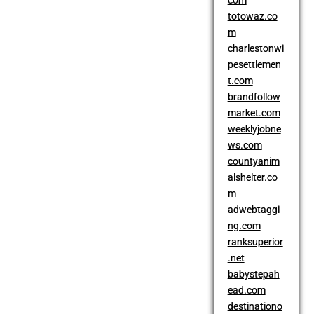
com
totowaz.co
m
charlestonwi
pesettlemen
t.com
brandfollow
market.com
weeklyjobne
ws.com
countyanim
alshelter.co
m
adwebtaggi
ng.com
ranksuperior
.net
babystepah
ead.com
destinationo