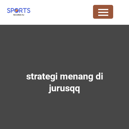
Skip
to
content
strategi menang di
jurusqq