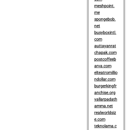
meshpoint.
me
spongebob.
net
busyboxintl.
com
auttayanrat
chapak.com
postcoffeeb
arva.com
elteatromillio
ndollar.com
burgerkingfr
anchise.org
vallarpadath
amma.net
realworldsiz
e.com
teknolama.c