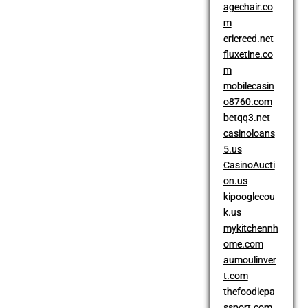
agechair.co
m
ericreed.net
fluxetine.co
m
mobilecasin
o8760.com
betqq3.net
casinoloans
5.us
CasinoAucti
on.us
kipooglecou
k.us
mykitchennh
ome.com
aumoulinver
t.com
thefoodiepa
ssport.com