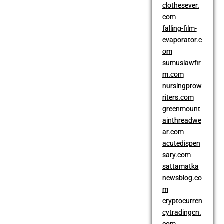
clothesever.
com
falling-film-
evaporator.c
om
sumuslawfir
m.com
nursingprow
riters.com
greenmount
ainthreadwe
ar.com
acutedispen
sary.com
sattamatka
newsblog.co
m
cryptocurren
cytradingcn.