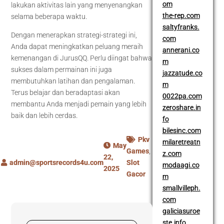
om
lakukan aktivitas lain yang menyenangkan
the-rep.com
selama beberapa waktu.
saltyfranks.
Dengan menerapkan strategi-strategi ini,
com
Anda dapat meningkatkan peluang meraih
annerani.co
kemenangan di JurusQQ. Perlu diingat bahwa
m
sukses dalam permainan ini juga
jazzatude.co
membutuhkan latihan dan pengalaman.
m
Terus belajar dan beradaptasi akan
0022pa.com
membantu Anda menjadi pemain yang lebih
zeroshare.in
baik dan lebih cerdas.
fo
bilesinc.com
Pkv
milaretreatn
May
Games
,
z.com
22,
Slot
modaagi.co
2025
Gacor
m
smallvilleph.
com
galiciasuroe
Post
ste.info