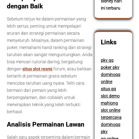
sidney hari
dengan Baik
ini terbaru
Sebelum terjun ke dalam permainan yang
lebih serius, penting untuk mempelajari
aturan dan strategi permainan secara
menyeluruh. Misalnya, dalam permainan
Links
poker, memahami hand ranking dan strategi
taruhan akan sangat menguntungkan. Anda
pkv qq
bisa mencari tutorial daring, bergabung
poker pkv
dengan
situs slot resmi
forum, atau bahkan
dominoqq
berlatih di permainan gratis sebelum
online
mencoba taruhan uang nyata. Teliti cara
situs qq
bermain dari pemain yang lebih
slot demo
berpengalaman, dan cobalah untuk
mahjong
menerapkan teknik yang telah terbukti
slot online
berhasil.
terpercaya
Analisis Permainan Lawan
dominoqq
pkv
Salah satu aspek terpenting dalam bermain
qq online