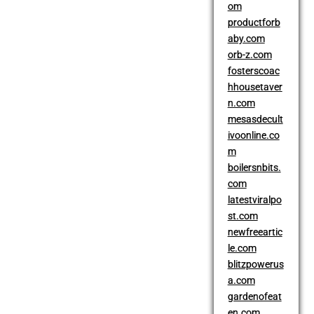
om
productforb
aby.com
orb-z.com
fosterscoac
hhousetaver
n.com
mesasdecult
ivoonline.co
m
boilersnbits.
com
latestviralpo
st.com
newfreeartic
le.com
blitzpowerus
a.com
gardenofeat
en.com