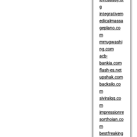
g
integrativem
edicalmassa
geplano.co
m
mrrugwashi
ng.com
acb-
bankia.com
flash-es.net
upshak.com
backsilo.co
m
siviralqq.co
m
impressionre
sorthoian.co
m
bestfreaking