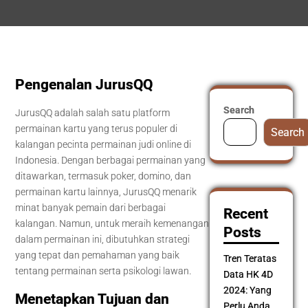
Pengenalan JurusQQ
Search
JurusQQ adalah salah satu platform
permainan kartu yang terus populer di
Search
kalangan pecinta permainan judi online di
Indonesia. Dengan berbagai permainan yang
ditawarkan, termasuk poker, domino, dan
permainan kartu lainnya, JurusQQ menarik
minat banyak pemain dari berbagai
Recent
kalangan. Namun, untuk meraih kemenangan
Posts
dalam permainan ini, dibutuhkan strategi
yang tepat dan pemahaman yang baik
Tren Teratas
tentang permainan serta psikologi lawan.
Data HK 4D
2024: Yang
Menetapkan Tujuan dan
Perlu Anda