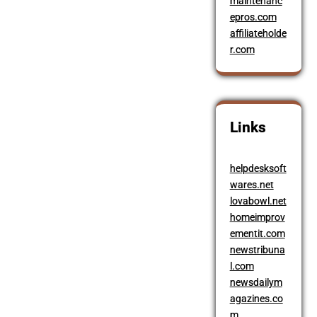
maintenanc
epros.com
affiliateholde
r.com
Links
helpdesksoft
wares.net
lovabowl.net
homeimprov
ementit.com
newstribuna
l.com
newsdailym
agazines.co
m