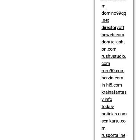
m
domino99qq
.net
directoryoft
heweb.com
donttellasht
on.com
rush3studio.
com
roro90.com
herzio.com
in-hi5.com
krainafantas
y.info
todas-
noticias.com
senikartu.co
m
rusportal.ne