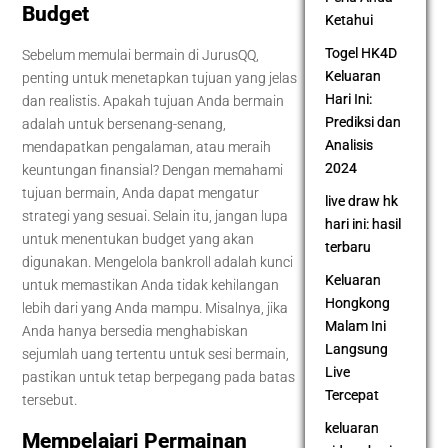
Budget
Ketahui
Togel HK4D
Sebelum memulai bermain di JurusQQ,
Keluaran
penting untuk menetapkan tujuan yang jelas
Hari Ini:
dan realistis. Apakah tujuan Anda bermain
Prediksi dan
adalah untuk bersenang-senang,
Analisis
mendapatkan pengalaman, atau meraih
2024
keuntungan finansial? Dengan memahami
tujuan bermain, Anda dapat mengatur
live draw hk
strategi yang sesuai. Selain itu, jangan lupa
hari ini: hasil
untuk menentukan budget yang akan
terbaru
digunakan. Mengelola bankroll adalah kunci
Keluaran
untuk memastikan Anda tidak kehilangan
Hongkong
lebih dari yang Anda mampu. Misalnya, jika
Malam Ini
Anda hanya bersedia menghabiskan
Langsung
sejumlah uang tertentu untuk sesi bermain,
Live
pastikan untuk tetap berpegang pada batas
Tercepat
tersebut.
keluaran
Mempelajari Permainan