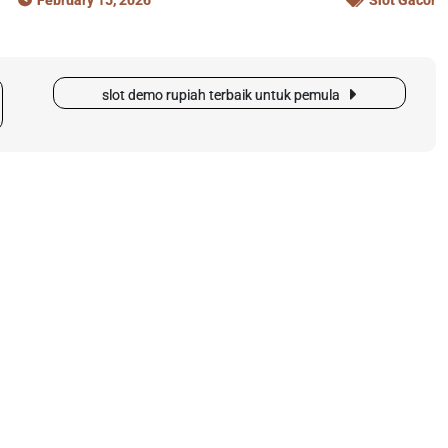
February 15, 2026
Slot Gacor
slot demo rupiah terbaik untuk pemula