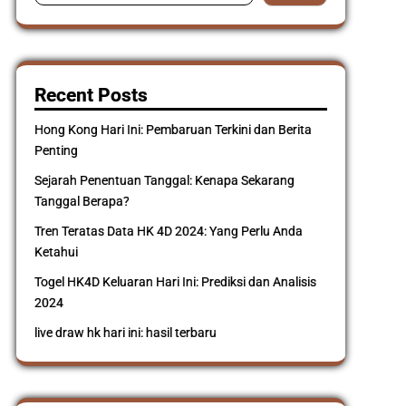
Recent Posts
Hong Kong Hari Ini: Pembaruan Terkini dan Berita
Penting
Sejarah Penentuan Tanggal: Kenapa Sekarang
Tanggal Berapa?
Tren Teratas Data HK 4D 2024: Yang Perlu Anda
Ketahui
Togel HK4D Keluaran Hari Ini: Prediksi dan Analisis
2024
live draw hk hari ini: hasil terbaru