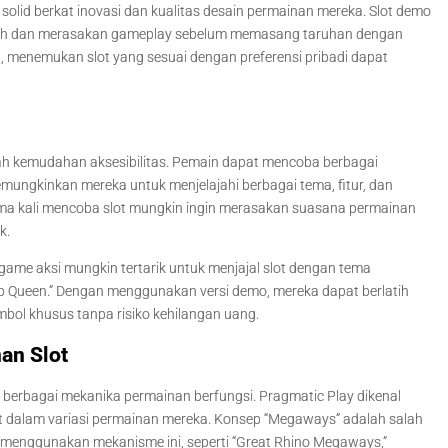
olid berkat inovasi dan kualitas desain permainan mereka. Slot demo
latih dan merasakan gameplay sebelum memasang taruhan dengan
, menemukan slot yang sesuai dengan preferensi pribadi dapat
ah kemudahan aksesibilitas. Pemain dapat mencoba berbagai
ungkinkan mereka untuk menjelajahi berbagai tema, fitur, dan
ma kali mencoba slot mungkin ingin merasakan suasana permainan
k.
game aksi mungkin tertarik untuk menjajal slot dengan tema
ab Queen.” Dengan menggunakan versi demo, mereka dapat berlatih
mbol khusus tanpa risiko kehilangan uang.
an Slot
 berbagai mekanika permainan berfungsi. Pragmatic Play dikenal
hat dalam variasi permainan mereka. Konsep “Megaways” adalah salah
 menggunakan mekanisme ini, seperti “Great Rhino Megaways,”