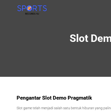
Skip
to
content
Slot De
Pengantar Slot Demo Pragmatik
Slot game telah menjadi salah satu bentuk hiburan yang palin