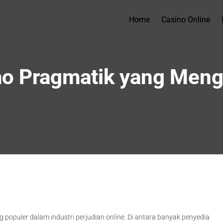
Home
Casino Online
mo Pragmatik yang Meng
g populer dalam industri perjudian online. Di antara banyak penyedia