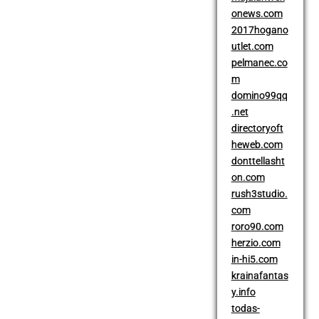
onews.com
2017hogano
utlet.com
pelmanec.co
m
domino99qq
.net
directoryoft
heweb.com
donttellasht
on.com
rush3studio.
com
roro90.com
herzio.com
in-hi5.com
krainafantas
y.info
todas-