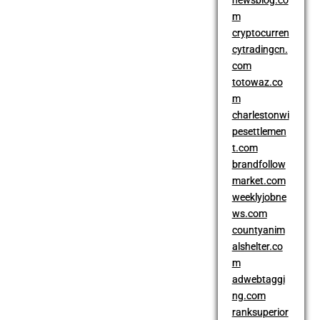
newsblog.co
m
cryptocurren
cytradingcn.
com
totowaz.co
m
charlestonwi
pesettlemen
t.com
brandfollow
market.com
weeklyjobne
ws.com
countyanim
alshelter.co
m
adwebtaggi
ng.com
ranksuperior