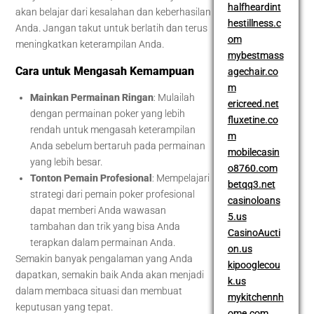
halfheardint
akan belajar dari kesalahan dan keberhasilan
hestillness.c
Anda. Jangan takut untuk berlatih dan terus
om
meningkatkan keterampilan Anda.
mybestmass
Cara untuk Mengasah Kemampuan
agechair.co
m
Mainkan Permainan Ringan
: Mulailah
ericreed.net
dengan permainan poker yang lebih
fluxetine.co
rendah untuk mengasah keterampilan
m
Anda sebelum bertaruh pada permainan
mobilecasin
yang lebih besar.
o8760.com
Tonton Pemain Profesional
: Mempelajari
betqq3.net
strategi dari pemain poker profesional
casinoloans
dapat memberi Anda wawasan
5.us
tambahan dan trik yang bisa Anda
CasinoAucti
terapkan dalam permainan Anda.
on.us
Semakin banyak pengalaman yang Anda
kipooglecou
dapatkan, semakin baik Anda akan menjadi
k.us
dalam membaca situasi dan membuat
mykitchennh
keputusan yang tepat.
ome.com