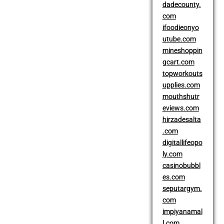
dadecounty.
com
ifoodieonyo
utube.com
mineshoppin
gcart.com
topworkouts
upplies.com
mouthshutr
eviews.com
hirzadesalta
.com
digitallifeopo
ly.com
casinobubbl
es.com
seputargym.
com
impiyanamal
l.com