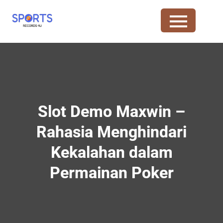
Skip
to
content
Slot Demo Maxwin –
Rahasia Menghindari
Kekalahan dalam
Permainan Poker