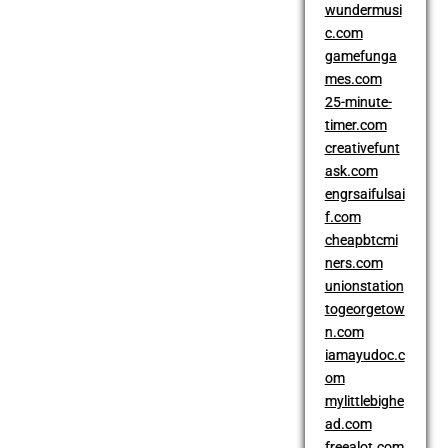
wundermusi
c.com
gamefunga
mes.com
25-minute-
timer.com
creativefunt
ask.com
engrsaifulsai
f.com
cheapbtcmi
ners.com
unionstation
togeorgetow
n.com
iamayudoc.c
om
mylittlebighe
ad.com
freealot.com