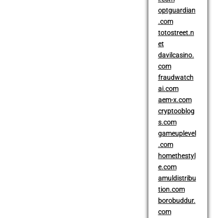
optguardian
.com
totostreet.n
et
davilcasino.
com
fraudwatch
ai.com
aem-x.com
cryptooblog
s.com
gameuplevel
.com
homethestyl
e.com
amuldistribu
tion.com
borobuddur.
com