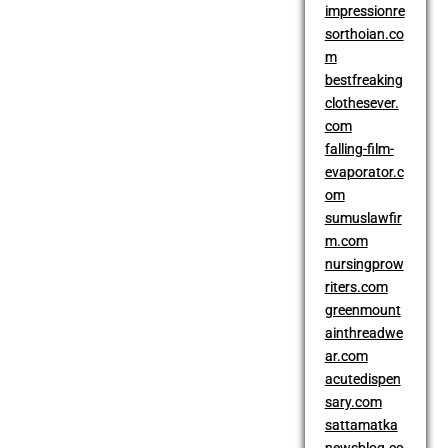
impressionre
sorthoian.co
m
bestfreaking
clothesever.
com
falling-film-
evaporator.c
om
sumuslawfir
m.com
nursingprow
riters.com
greenmount
ainthreadwe
ar.com
acutedispen
sary.com
sattamatka