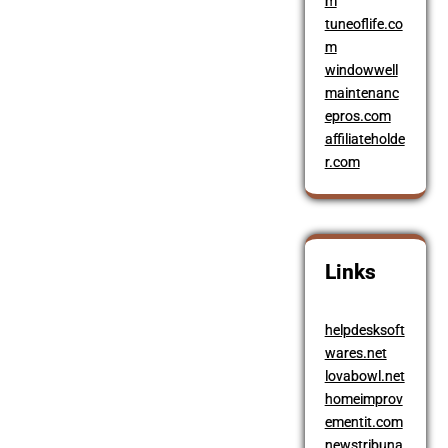
m
tuneoflife.co
m
windowwell
maintenanc
epros.com
affiliateholde
r.com
Links
helpdesksoft
wares.net
lovabowl.net
homeimprov
ementit.com
newstribuna