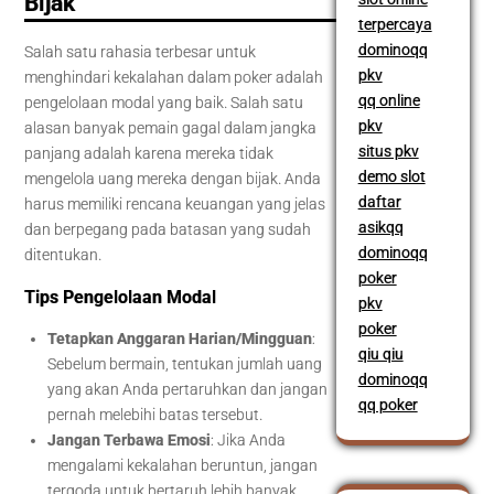
Bijak
terpercaya
dominoqq
Salah satu rahasia terbesar untuk
pkv
menghindari kekalahan dalam poker adalah
qq online
pengelolaan modal yang baik. Salah satu
pkv
alasan banyak pemain gagal dalam jangka
situs pkv
panjang adalah karena mereka tidak
demo slot
mengelola uang mereka dengan bijak. Anda
daftar
harus memiliki rencana keuangan yang jelas
asikqq
dan berpegang pada batasan yang sudah
dominoqq
ditentukan.
poker
Tips Pengelolaan Modal
pkv
poker
Tetapkan Anggaran Harian/Mingguan
:
qiu qiu
Sebelum bermain, tentukan jumlah uang
dominoqq
yang akan Anda pertaruhkan dan jangan
qq poker
pernah melebihi batas tersebut.
Jangan Terbawa Emosi
: Jika Anda
mengalami kekalahan beruntun, jangan
tergoda untuk bertaruh lebih banyak