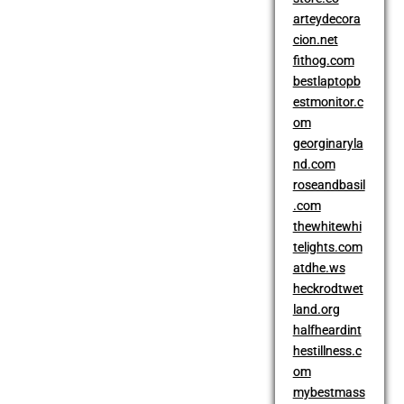
arteydecora
cion.net
fithog.com
bestlaptopb
estmonitor.c
om
georginaryla
nd.com
roseandbasil
.com
thewhitewhi
telights.com
atdhe.ws
heckrodtwet
land.org
halfheardint
hestillness.c
om
mybestmass