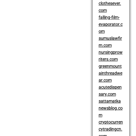
clothesever.
com
falling-film-
evaporator.c
om
sumuslawfir
m.com
nursingprow
riters.com
greenmount
ainthreadwe
ar.com
acutedispen
sary.com
sattamatka
newsblog.co
m
cryptocurren
cytradingcn.