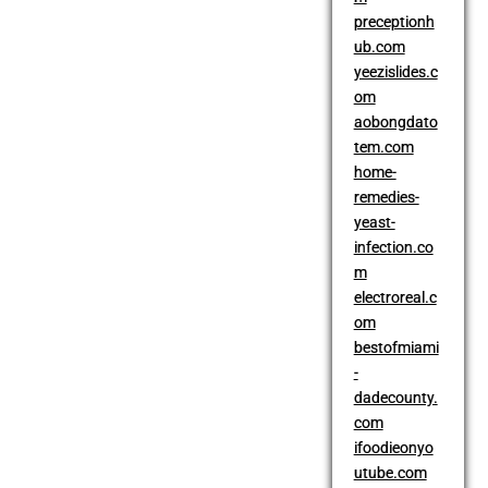
preceptionh
ub.com
yeezislides.c
om
aobongdato
tem.com
home-
remedies-
yeast-
infection.co
m
electroreal.c
om
bestofmiami
-
dadecounty.
com
ifoodieonyo
utube.com