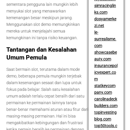
sementara pengguna lain mungkin lebih
simracinglin
menyukai slot yang menawarkan
ks.com
kemenangan besar meskipun jarang.
dosyamerke
Menggunakan slot demo memungkinkan
zi.net
mereka untuk menjelajahi semua
le-
kemungkinan ini tanpa risiko keuangan.
surrealisme.
com
Tantangan dan Kesalahan
showcasebe
Umum Pemula
auty.com
insurancepol
Saat bermain slot, terutama dalam mode
icyexpert.co
demo, beberapa pemula mungkin terjebak
m
dalam kesenangan sesaat dan lupa untuk
statkeycom
fokus pada belajar. Salah satu kesalahan
pany.com
umum adalah terlalu cepat beralih dari satu
carolinadeck
permainan ke permainan lainnya tanpa
builders.com
benar-benar memahami aturan atau fitur dari
topinvesting
masing-masing permainan. Hal ini bisa
blog.com
mengakibatkan kebingungan dan frustrasi
top50tools.c
ketika pemain beralih ke permainan dengan