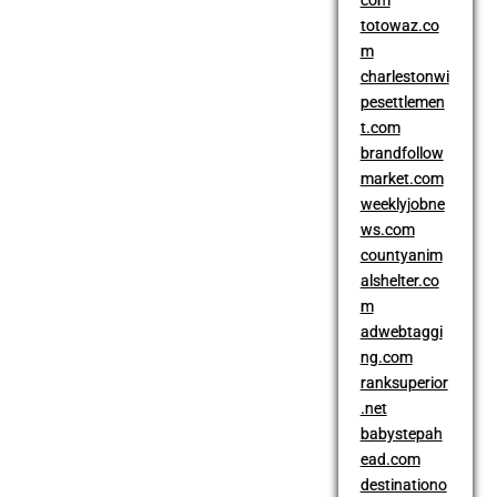
com
totowaz.co
m
charlestonwi
pesettlemen
t.com
brandfollow
market.com
weeklyjobne
ws.com
countyanim
alshelter.co
m
adwebtaggi
ng.com
ranksuperior
.net
babystepah
ead.com
destinationo