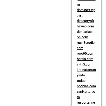
m
domino99qq
.net
directoryoft
heweb.com
donttellasht
on.com
rush3studio.
com
roro90.com
herzio.com
in-hi5.com
krainafantas
y.info
todas-
noticias.com
senikartu.co
m
rusportal.ne