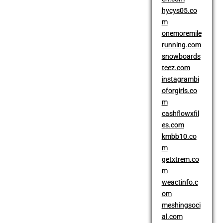
hycys05.co
m
onemoremile
running.com
snowboards
teez.com
instagrambi
oforgirls.co
m
cashflowxfil
es.com
kmbb10.co
m
getxtrem.co
m
weactinfo.c
om
meshingsoci
al.com