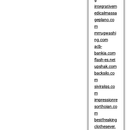
integrativem
edicalmassa
geplano.co
m
mrrugwashi
ng.com
acb-
bankia.com
flash-es.net
upshak.com
backsilo.co
m
siviralqq.co
m
impressionre
sorthoian.co
m
bestfreaking
clothesever.