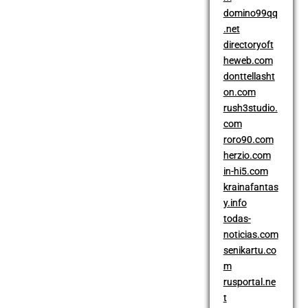
domino99qq
.net
directoryoft
heweb.com
donttellasht
on.com
rush3studio.
com
roro90.com
herzio.com
in-hi5.com
krainafantas
y.info
todas-
noticias.com
senikartu.co
m
rusportal.ne
t