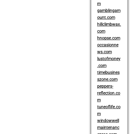
m
gamblingam
ount.com
hillclimbwax.
com
hnopse.com
occasionne
ws.com
lustofmoney
.com
timebusines
szone.com
peppers-
reflection.co
m
tuneoflife.co
m
windowwell
maintenanc