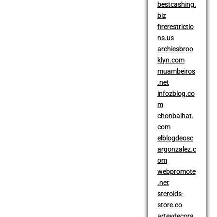
bestcashing.
biz
firerestrictio
ns.us
archiesbroo
klyn.com
muambeiros
.net
infozblog.co
m
chonbaihat.
com
elblogdeosc
argonzalez.c
om
webpromote
.net
steroids-
store.co
arteydecora