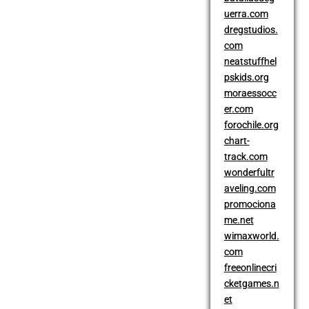
uerra.com
dregstudios.
com
neatstuffhel
pskids.org
moraessocc
er.com
forochile.org
chart-
track.com
wonderfultr
aveling.com
promociona
me.net
wimaxworld.
com
freeonlinecri
cketgames.n
et