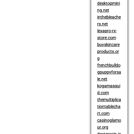
desktopmini
ng.net
inthebleache
rs.net
lexapro-rx-
store.com
buyskincare
products.or
g
frenchbulldo
gpuppyforsa
le.net
kogamasqui
d.com
themultiplica
tiontablecha
rt.com
casinoglamo
ur.org