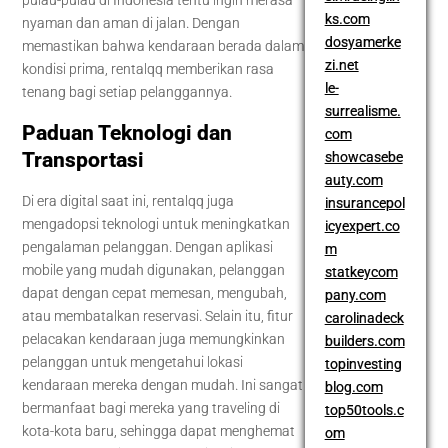
pulau-pulau di Indonesia tentu ingin merasa
ks.com
nyaman dan aman di jalan. Dengan
dosyamerke
memastikan bahwa kendaraan berada dalam
zi.net
kondisi prima, rentalqq memberikan rasa
le-
tenang bagi setiap pelanggannya.
surrealisme.
Paduan Teknologi dan
com
Transportasi
showcasebe
auty.com
Di era digital saat ini, rentalqq juga
insurancepol
mengadopsi teknologi untuk meningkatkan
icyexpert.co
pengalaman pelanggan. Dengan aplikasi
m
mobile yang mudah digunakan, pelanggan
statkeycom
dapat dengan cepat memesan, mengubah,
pany.com
atau membatalkan reservasi. Selain itu, fitur
carolinadeck
pelacakan kendaraan juga memungkinkan
builders.com
pelanggan untuk mengetahui lokasi
topinvesting
kendaraan mereka dengan mudah. Ini sangat
blog.com
bermanfaat bagi mereka yang traveling di
top50tools.c
kota-kota baru, sehingga dapat menghemat
om