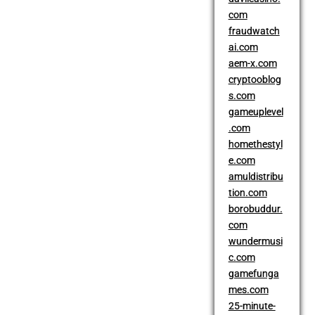
com
fraudwatch
ai.com
aem-x.com
cryptooblog
s.com
gameuplevel
.com
homethestyl
e.com
amuldistribu
tion.com
borobuddur.
com
wundermusi
c.com
gamefunga
mes.com
25-minute-