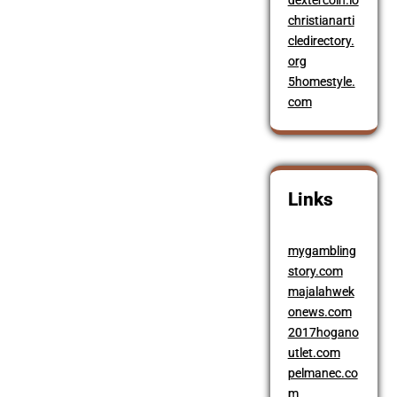
dextercoin.io
christianarti
cledirectory.
org
5homestyle.
com
Links
mygambling
story.com
majalahwek
onews.com
2017hogano
utlet.com
pelmanec.co
m