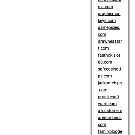
nia.com
graphicmon
keys.com
gamepixies.
com
drawneastar
t.com
fasthokislot
88.com
safecasinoti
ps.com
jackpotchips
.com
proelitesoft
ware.com
allcustomerc
arenumbers.
com
familyblogge