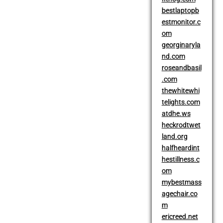
bestlaptopb
estmonitor.c
om
georginaryla
nd.com
roseandbasil
.com
thewhitewhi
telights.com
atdhe.ws
heckrodtwet
land.org
halfheardint
hestillness.c
om
mybestmass
agechair.co
m
ericreed.net