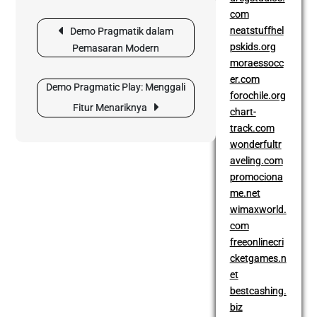
Post
com
neatstuffhel
Demo Pragmatik dalam
navigation
pskids.org
Pemasaran Modern
moraessocc
er.com
Demo Pragmatic Play: Menggali
forochile.org
Fitur Menariknya
chart-
track.com
wonderfultr
aveling.com
promociona
me.net
wimaxworld.
com
freeonlinecri
cketgames.n
et
bestcashing.
biz