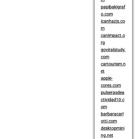
papibakigraf
o.com
icanhazjs.co
m
canimpact.o
rg
goviralstudy.
com
cartourism.n
et
apple-
cores.com
pulserasdea
ctividad10.c
om
barbaracarl
otti.com
desktopmini
ng.net