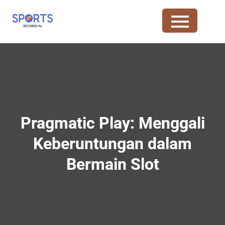
Skip
to
content
Pragmatic Play: Menggali
Keberuntungan dalam
Bermain Slot