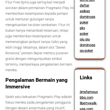
Fitur Free Spins juga sering kali menjadi
daftar
sorotan dalam permainan Pragmatic Play. Ini
asikqq
memberikan kesempatan kepada pemain
dominoqq
untuk memutar gulungan tanpa
poker
mengeluarkan taruhan tambahan. Fitur ini
pkv
bukan hanya menambah keseruan, tetapi
poker
juga memberikan kesempatan untuk
qiu qiu
memenangkan jackpot tanpa risiko yang
dominoqq
lebih tinggi. Misalnya, dalam slot “Sweet
qq poker
Bonanza,” pemain dapat memicu putaran
gratis dengan mengumpulkan simbol
tertentu, memperkaya pengalaman bermain
mereka.
Links
Pengalaman Bermain yang
Immersive
jimsfamous
Salah satu kekuatan Pragmatic Play adalah
bbq.com
fokus mereka pada pengalaman pengguna.
libertywalk-
Dengan desain antarmuka yang intuitif,
usa.com