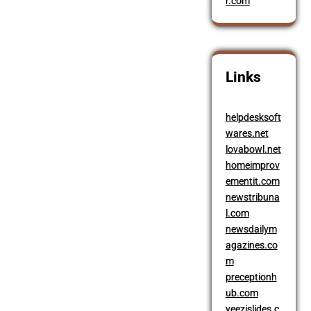
r.com
Links
helpdesksoft
wares.net
lovabowl.net
homeimprov
ementit.com
newstribuna
l.com
newsdailym
agazines.co
m
preceptionh
ub.com
yeezislides.c