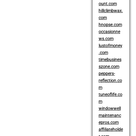
ount.com
hillclimbwax.
com
hnopse.com
occasionne
ws.com
lustofmoney
.com
timebusines
szone.com
peppers-
reflection.co
m
tuneoflife.co
m
windowwell
maintenanc
epros.com
affiliateholde