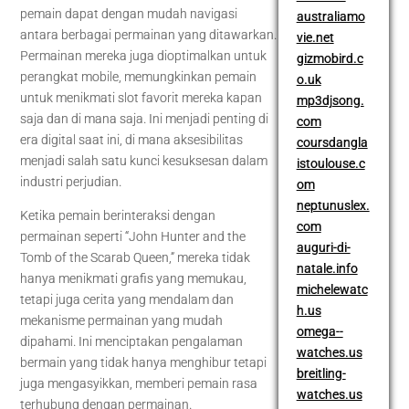
pemain dapat dengan mudah navigasi
australiamo
antara berbagai permainan yang ditawarkan.
vie.net
Permainan mereka juga dioptimalkan untuk
gizmobird.c
perangkat mobile, memungkinkan pemain
o.uk
untuk menikmati slot favorit mereka kapan
mp3djsong.
saja dan di mana saja. Ini menjadi penting di
com
era digital saat ini, di mana aksesibilitas
coursdangla
menjadi salah satu kunci kesuksesan dalam
istoulouse.c
industri perjudian.
om
neptunuslex.
Ketika pemain berinteraksi dengan
com
permainan seperti “John Hunter and the
auguri-di-
Tomb of the Scarab Queen,” mereka tidak
natale.info
hanya menikmati grafis yang memukau,
michelewatc
tetapi juga cerita yang mendalam dan
h.us
mekanisme permainan yang mudah
omega--
dipahami. Ini menciptakan pengalaman
watches.us
bermain yang tidak hanya menghibur tetapi
breitling-
juga mengasyikkan, memberi pemain rasa
watches.us
terhubung dengan permainan.