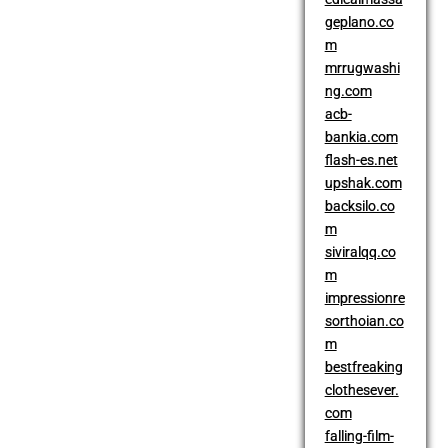
geplano.co
m
mrrugwashi
ng.com
acb-
bankia.com
flash-es.net
upshak.com
backsilo.co
m
siviralqq.co
m
impressionre
sorthoian.co
m
bestfreaking
clothesever.
com
falling-film-