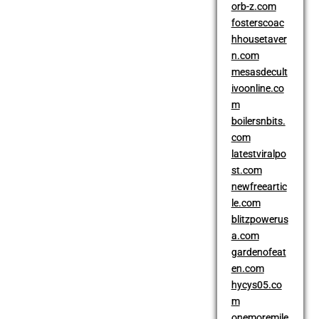
orb-z.com
fosterscoac
hhousetaver
n.com
mesasdecult
ivoonline.co
m
boilersnbits.
com
latestviralpo
st.com
newfreeartic
le.com
blitzpowerus
a.com
gardenofeat
en.com
hycys05.co
m
onemoremile