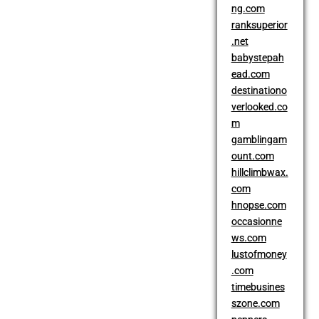
ng.com
ranksuperior
.net
babystepah
ead.com
destinationo
verlooked.co
m
gamblingam
ount.com
hillclimbwax.
com
hnopse.com
occasionne
ws.com
lustofmoney
.com
timebusines
szone.com