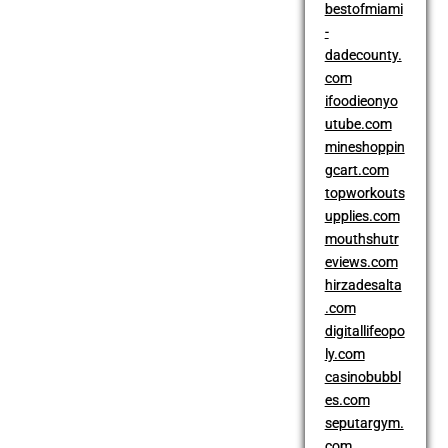
bestofmiami
-
dadecounty.
com
ifoodieonyo
utube.com
mineshoppin
gcart.com
topworkouts
upplies.com
mouthshutr
eviews.com
hirzadesalta
.com
digitallifeopo
ly.com
casinobubbl
es.com
seputargym.
com