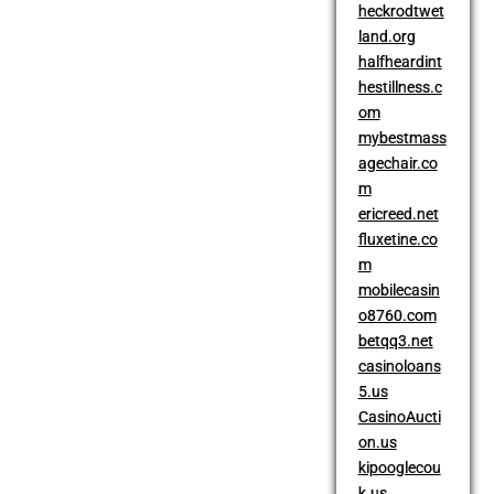
heckrodtwet
land.org
halfheardint
hestillness.c
om
mybestmass
agechair.co
m
ericreed.net
fluxetine.co
m
mobilecasin
o8760.com
betqq3.net
casinoloans
5.us
CasinoAucti
on.us
kipooglecou
k.us