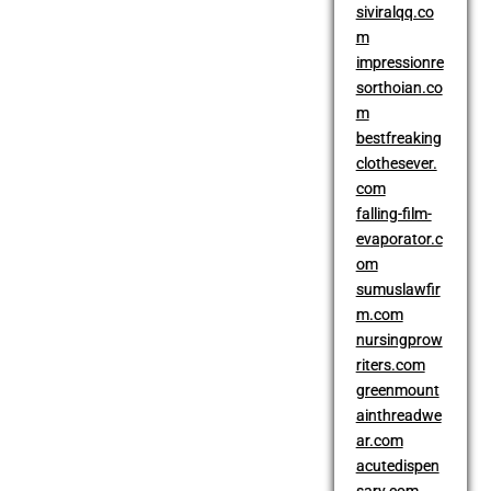
siviralqq.co
m
impressionre
sorthoian.co
m
bestfreaking
clothesever.
com
falling-film-
evaporator.c
om
sumuslawfir
m.com
nursingprow
riters.com
greenmount
ainthreadwe
ar.com
acutedispen