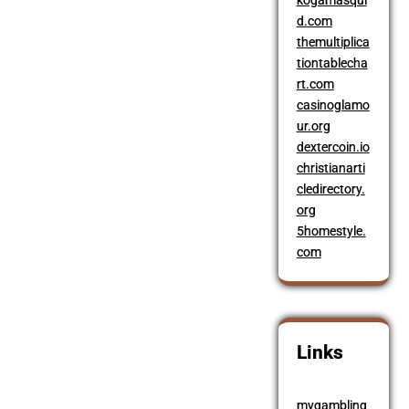
kogamasqui
d.com
themultiplica
tiontablecha
rt.com
casinoglamo
ur.org
dextercoin.io
christianarti
cledirectory.
org
5homestyle.
com
Links
mygambling