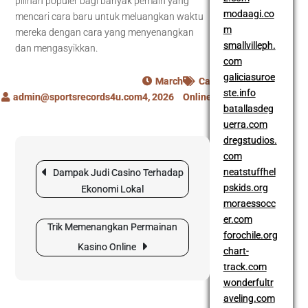
pilihan populer bagi banyak pemain yang
modaagi.co
mencari cara baru untuk meluangkan waktu
m
mereka dengan cara yang menyenangkan
smallvilleph.
dan mengasyikkan.
com
galiciasuroe
March
Casino
ste.info
4, 2026
Online
batallasdeg
uerra.com
dregstudios.
Post
com
neatstuffhel
Dampak Judi Casino Terhadap
navigation
pskids.org
Ekonomi Lokal
moraessocc
er.com
Trik Memenangkan Permainan
forochile.org
Kasino Online
chart-
track.com
wonderfultr
aveling.com