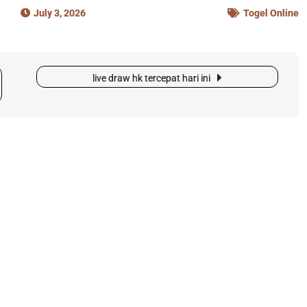
July 3, 2026
Togel Online
live draw hk tercepat hari ini