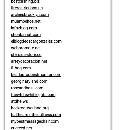
bestcashing.biz
firerestrictions.us
archiesbrooklyn.com
muambeiros.net
infozblog.com
chonbaihat.com
elblogdeoscargonzalez.com
webpromote.net
steroids-store.co
arteydecoracion.net
fithog.com
bestlaptopbestmonitor.com
georginaryland.com
roseandbasil.com
thewhitewhitelights.com
atdhe.ws
heckrodtwetland.org
halfheardinthestillness.com
mybestmassagechair.com
ericreed.net