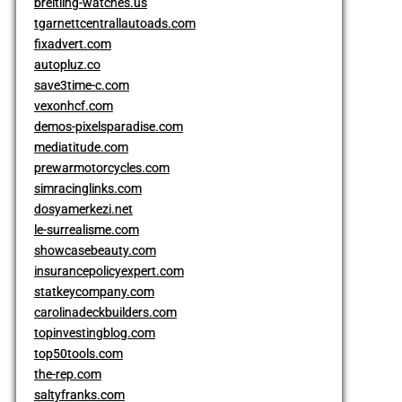
breitling-watches.us
tgarnettcentrallautoads.com
fixadvert.com
autopluz.co
save3time-c.com
vexonhcf.com
demos-pixelsparadise.com
mediatitude.com
prewarmotorcycles.com
simracinglinks.com
dosyamerkezi.net
le-surrealisme.com
showcasebeauty.com
insurancepolicyexpert.com
statkeycompany.com
carolinadeckbuilders.com
topinvestingblog.com
top50tools.com
the-rep.com
saltyfranks.com