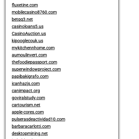
fluxetine.com
mobilecasino8760.com
betqq3.net
casinoloans5.us
CasinoAuction.us
kipooglecouk.us
mykitchennhome.com
aumoulinvert.com
thefoodiepassport.com
superwindowproject.com
papibakigrafo.com
icanhazjs.com
canimpact.org
goviralstudy.com
cartourism.net
apple-cores.com
pulserasdeactividad10.com
barbaracarlotti.com
desktopmining.net