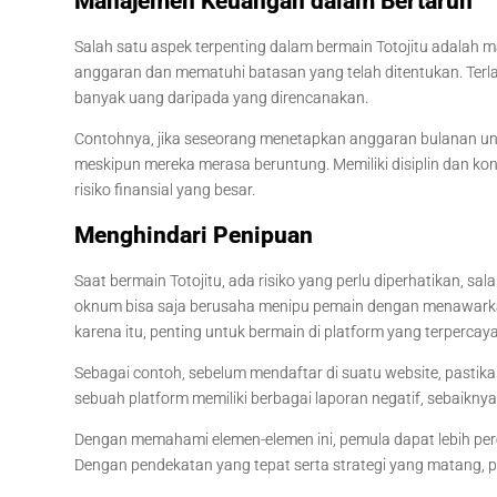
Manajemen Keuangan dalam Bertaruh
Salah satu aspek terpenting dalam bermain Totojitu adalah
anggaran dan mematuhi batasan yang telah ditentukan. Terl
banyak uang daripada yang direncanakan.
Contohnya, jika seseorang menetapkan anggaran bulanan untuk
meskipun mereka merasa beruntung. Memiliki disiplin dan ko
risiko finansial yang besar.
Menghindari Penipuan
Saat bermain Totojitu, ada risiko yang perlu diperhatikan, s
oknum bisa saja berusaha menipu pemain dengan menawarkan 
karena itu, penting untuk bermain di platform yang terpercaya 
Sebagai contoh, sebelum mendaftar di suatu website, pastikan
sebuah platform memiliki berbagai laporan negatif, sebaiknya
Dengan memahami elemen-elemen ini, pemula dapat lebih per
Dengan pendekatan yang tepat serta strategi yang matang,