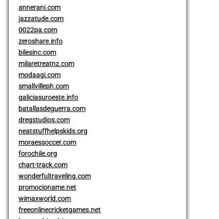
annerani.com
jazzatude.com
0022pa.com
zeroshare.info
bilesinc.com
milaretreatnz.com
modaagi.com
smallvilleph.com
galiciasuroeste.info
batallasdeguerra.com
dregstudios.com
neatstuffhelpskids.org
moraessoccer.com
forochile.org
chart-track.com
wonderfultraveling.com
promocioname.net
wimaxworld.com
freeonlinecricketgames.net