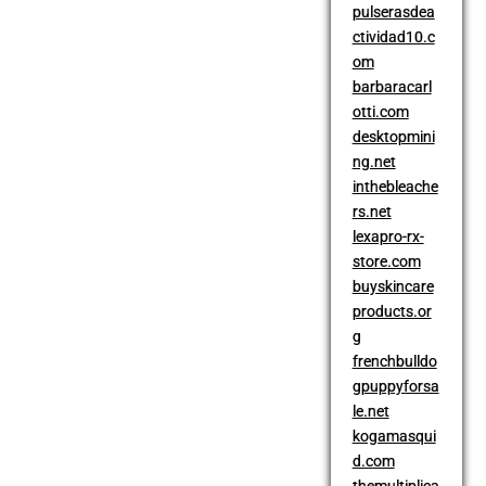
pulserasdea
ctividad10.c
om
barbaracarl
otti.com
desktopmini
ng.net
inthebleache
rs.net
lexapro-rx-
store.com
buyskincare
products.or
g
frenchbulldo
gpuppyforsa
le.net
kogamasqui
d.com