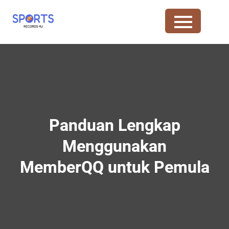
Skip
to
content
Panduan Lengkap
Menggunakan
MemberQQ untuk Pemula