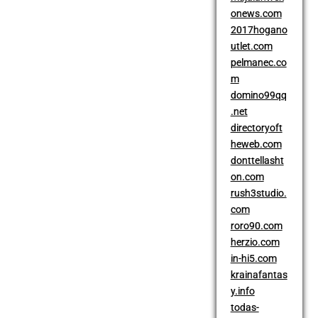
onews.com
2017hogano
utlet.com
pelmanec.co
m
domino99qq
.net
directoryoft
heweb.com
donttellasht
on.com
rush3studio.
com
roro90.com
herzio.com
in-hi5.com
krainafantas
y.info
todas-