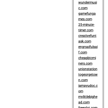
wundermusi
c.com
gamefunga
mes.com
25-minute-
timer.com
creativefunt
ask.com
engrsaifulsai
f.com
cheapbtcmi
ners.com
unionstation
togeorgetow
n.com
iamayudoc.c
om
mylittlebighe
ad.com
freealot.com