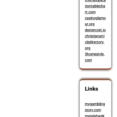
themultiplica
tiontablecha
rt.com
casinoglamo
ur.org
dextercoin.io
christianarti
cledirectory.
org
5homestyle.
com
Links
mygambling
story.com
majalahwek