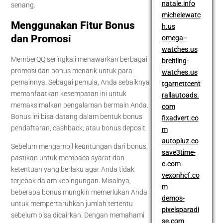
natale.info
senang.
michelewatc
Menggunakan Fitur Bonus
h.us
dan Promosi
omega--
watches.us
MemberQQ seringkali menawarkan berbagai
breitling-
promosi dan bonus menarik untuk para
watches.us
pemainnya. Sebagai pemula, Anda sebaiknya
tgarnettcent
memanfaatkan kesempatan ini untuk
rallautoads.
memaksimalkan pengalaman bermain Anda.
com
Bonus ini bisa datang dalam bentuk bonus
fixadvert.co
pendaftaran, cashback, atau bonus deposit.
m
autopluz.co
Sebelum mengambil keuntungan dari bonus,
save3time-
pastikan untuk membaca syarat dan
c.com
ketentuan yang berlaku agar Anda tidak
vexonhcf.co
terjebak dalam kebingungan. Misalnya,
m
beberapa bonus mungkin memerlukan Anda
demos-
untuk mempertaruhkan jumlah tertentu
pixelsparadi
sebelum bisa dicairkan. Dengan memahami
se.com