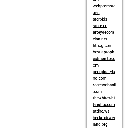
webpromote
.net
steroids-
store.co
arteydecora
cion.net
fithog.com
bestlaptopb
estmonitor.c
om
georginaryla
nd.com
roseandbasil
.com
thewhitewhi
telights.com
atdhe.ws
heckrodtwet
land.org