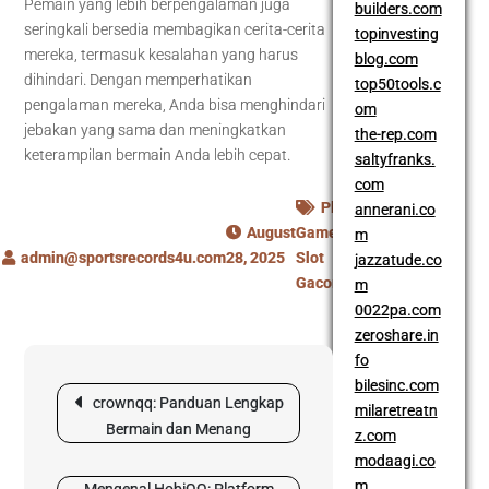
Pemain yang lebih berpengalaman juga
builders.com
seringkali bersedia membagikan cerita-cerita
topinvesting
mereka, termasuk kesalahan yang harus
blog.com
dihindari. Dengan memperhatikan
top50tools.c
pengalaman mereka, Anda bisa menghindari
om
jebakan yang sama dan meningkatkan
the-rep.com
keterampilan bermain Anda lebih cepat.
saltyfranks.
com
Pkv
annerani.co
August
Games
,
m
28, 2025
Slot
jazzatude.co
Gacor
m
0022pa.com
zeroshare.in
fo
Post
bilesinc.com
crownqq: Panduan Lengkap
navigation
milaretreatn
Bermain dan Menang
z.com
modaagi.co
m