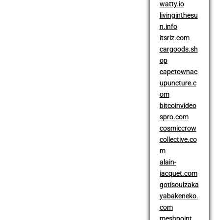
watty.io
livinginthesu
n.info
itsriz.com
cargoods.sh
op
capetownac
upuncture.c
om
bitcoinvideo
spro.com
cosmiccrow
collective.co
m
alain-
jacquet.com
gotisouizaka
yabakeneko.
com
meshpoint.