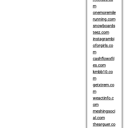
m
onemoremile
running.com
snowboards
teez.com
instagrambi
oforgirls.co
m
cashflowxfil
es.com
kmbb10.co
m
getxtrem.co
m
weactinfo.c
om
meshingsoci
al.com
thearguer.co