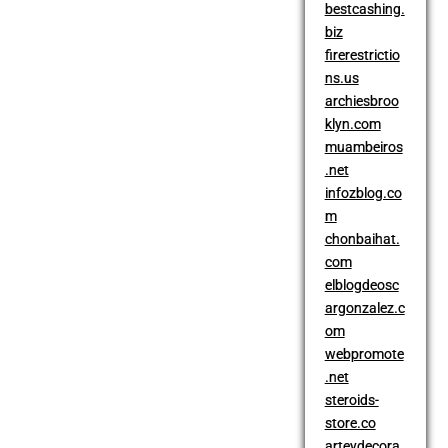
bestcashing.
biz
firerestrictio
ns.us
archiesbroo
klyn.com
muambeiros
.net
infozblog.co
m
chonbaihat.
com
elblogdeosc
argonzalez.c
om
webpromote
.net
steroids-
store.co
arteydecora