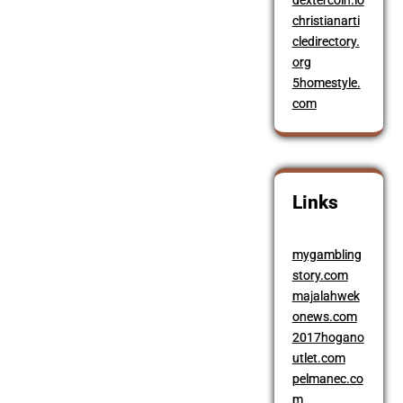
dextercoin.io
christianarti
cledirectory.
org
5homestyle.
com
Links
mygambling
story.com
majalahwek
onews.com
2017hogano
utlet.com
pelmanec.co
m