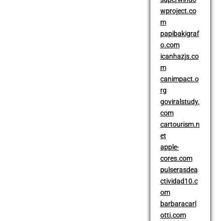
wproject.co
m
papibakigraf
o.com
icanhazjs.co
m
canimpact.o
rg
goviralstudy.
com
cartourism.n
et
apple-
cores.com
pulserasdea
ctividad10.c
om
barbaracarl
otti.com