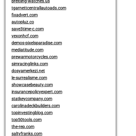
breitling-watches.us
tgarnettcentrallautoads.com
fixadvert.com
autopluz.co
save3time-c.com
vexonhcf.com
demos-pixelsparadise.com
mediatitude.com
prewarmotorcycles.com
simracinglinks.com
dosyamerkezi.net
le-surrealisme.com
showcasebeauty.com
insurancepolicyexpert.com
statkeycompany.com
carolinadeckbuilders.com
topinvestingblog.com
top50tools.com
the-rep.com
saltyfranks.com