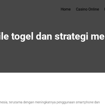
Home
Casino Online
le togel dan strategi m
Indonesia, terutama dengan meningkatnya penggunaan smartphone dan