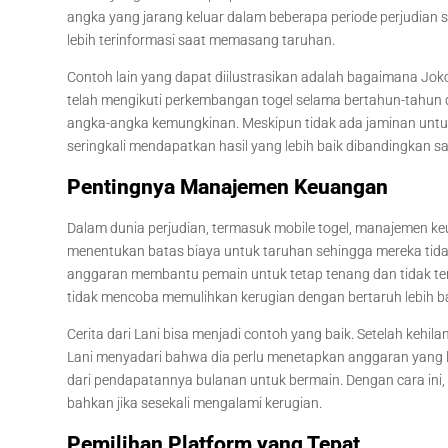
angka yang jarang keluar dalam beberapa periode perjudian
lebih terinformasi saat memasang taruhan.
Contoh lain yang dapat diilustrasikan adalah bagaimana Jok
telah mengikuti perkembangan togel selama bertahun-tahun
angka-angka kemungkinan. Meskipun tidak ada jaminan untuk
seringkali mendapatkan hasil yang lebih baik dibandingkan s
Pentingnya Manajemen Keuangan
Dalam dunia perjudian, termasuk mobile togel, manajemen k
menentukan batas biaya untuk taruhan sehingga mereka tida
anggaran membantu pemain untuk tetap tenang dan tidak ter
tidak mencoba memulihkan kerugian dengan bertaruh lebih b
Cerita dari Lani bisa menjadi contoh yang baik. Setelah keh
Lani menyadari bahwa dia perlu menetapkan anggaran yang le
dari pendapatannya bulanan untuk bermain. Dengan cara ini, 
bahkan jika sesekali mengalami kerugian.
Pemilihan Platform yang Tepat