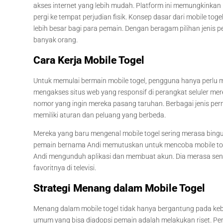
akses internet yang lebih mudah. Platform ini memungkinkan
pergi ke tempat perjudian fisik. Konsep dasar dari mobile tog
lebih besar bagi para pemain. Dengan beragam pilihan jenis p
banyak orang.
Cara Kerja Mobile Togel
Untuk memulai bermain mobile togel, pengguna hanya perlu m
mengakses situs web yang responsif di perangkat seluler me
nomor yang ingin mereka pasang taruhan. Berbagai jenis perm
memiliki aturan dan peluang yang berbeda.
Mereka yang baru mengenal mobile togel sering merasa bingu
pemain bernama Andi memutuskan untuk mencoba mobile tog
Andi mengunduh aplikasi dan membuat akun. Dia merasa se
favoritnya di televisi.
Strategi Menang dalam Mobile Togel
Menang dalam mobile togel tidak hanya bergantung pada keber
umum yang bisa diadopsi pemain adalah melakukan riset. P