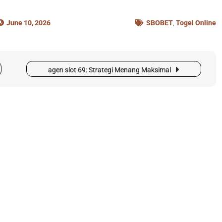
June 10, 2026
SBOBET
,
Togel Online
agen slot 69: Strategi Menang Maksimal