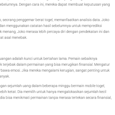
 sebelumnya. Dengan cara ini, mereka dapat membuat keputusan yang
o, seorang penggemar berat togel, memanfaatkan analisis data. Joko
 dan menggunakan catatan hasil sebelumnya untuk memprediksi
 menang, Joko merasa lebih percaya diri dengan pendekatan ini dan
aat asal menebak.
euangan adalah kunci untuk bertahan lama. Pemain sebaiknya
k terjebak dalam permainan yang bisa merugikan finansial. Mengatur
bawa emosi. Jika mereka mengalami kerugian, sangat penting untuk
anyak.
ilangan sejumlah uang dalam beberapa minggu bermain mobile togel,
bih ketat. Dia memilih untuk hanya mengalokasikan sejumlah kecil
dia bisa menikmati permainan tanpa merasa tertekan secara finansial,