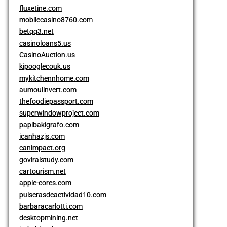
fluxetine.com
mobilecasino8760.com
betqq3.net
casinoloans5.us
CasinoAuction.us
kipooglecouk.us
mykitchennhome.com
aumoulinvert.com
thefoodiepassport.com
superwindowproject.com
papibakigrafo.com
icanhazjs.com
canimpact.org
goviralstudy.com
cartourism.net
apple-cores.com
pulserasdeactividad10.com
barbaracarlotti.com
desktopmining.net