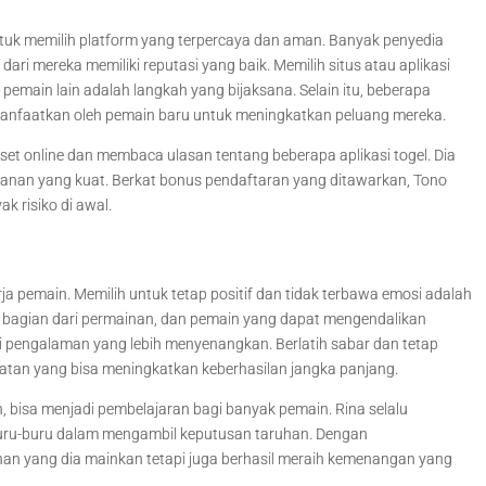
untuk memilih platform yang terpercaya dan aman. Banyak penyedia
i mereka memiliki reputasi yang baik. Memilih situs atau aplikasi
 pemain lain adalah langkah yang bijaksana. Selain itu, beberapa
anfaatkan oleh pemain baru untuk meningkatkan peluang mereka.
iset online dan membaca ulasan tentang beberapa aplikasi togel. Dia
manan yang kuat. Berkat bonus pendaftaran yang ditawarkan, Tono
k risiko di awal.
ja pemain. Memilih untuk tetap positif dan tidak terbawa emosi adalah
 bagian dari permainan, dan pemain yang dapat mengendalikan
i pengalaman yang lebih menyenangkan. Berlatih sabar dan tetap
katan yang bisa meningkatkan keberhasilan jangka panjang.
 bisa menjadi pembelajaran bagi banyak pemain. Rina selalu
uru-buru dalam mengambil keputusan taruhan. Dengan
nan yang dia mainkan tetapi juga berhasil meraih kemenangan yang