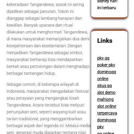
sidney hari
keberadaan Tangandewa, sosok ini sering
ini terbaru
dijadikan sebagai panutan. Tokoh ini
dianggap sebagai lambang harapan dan
keadilan. Banyak upacara dan ritual
dilakukan untuk menghormati Tangandewa,
di mana masyarakat memanjatkan doa demi
Links
kesejahteraan dan keselamatan. Dengan
menjadikan Tangandewa sebagai simbol,
pkv qq
masyarakat berharap bisa mendapatkan
poker pkv
berkah atau pertolongan dalam menghadapi
dominoqq
berbagai tantangan hidup.
online
Sebagai contoh, di beberapa wilayah di
situs qq
Indonesia, masyarakat mengadakan festival
slot demo
atau perayaan yang mengangkat kisah
mahjong
Tangandewa. Acara tersebut bisa meliputi
slot online
pertunjukan seni, seperti wayang kulit atau
terpercaya
tarian tradisional, yang menggambarkan
dominoqq
berbagai aspek dari legenda ini. Melalui media
pkv
seni, generasi muda diajarkan tentang nilai-
qq online