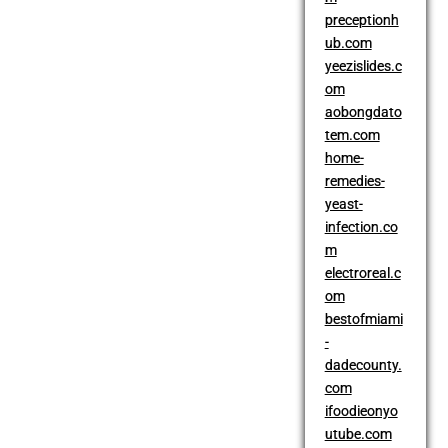
preceptionh
ub.com
yeezislides.c
om
aobongdato
tem.com
home-
remedies-
yeast-
infection.co
m
electroreal.c
om
bestofmiami
-
dadecounty.
com
ifoodieonyo
utube.com