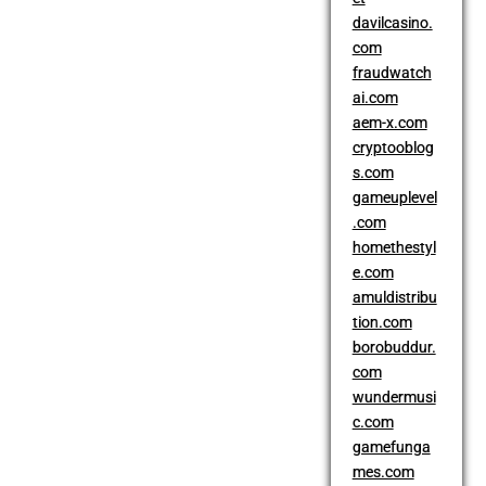
davilcasino.
com
fraudwatch
ai.com
aem-x.com
cryptooblog
s.com
gameuplevel
.com
homethestyl
e.com
amuldistribu
tion.com
borobuddur.
com
wundermusi
c.com
gamefunga
mes.com