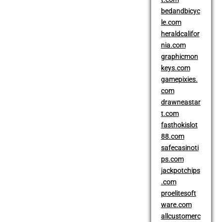
bedandbicyc
le.com
heraldcalifor
nia.com
graphicmon
keys.com
gamepixies.
com
drawneastar
t.com
fasthokislot
88.com
safecasinoti
ps.com
jackpotchips
.com
proelitesoft
ware.com
allcustomerc