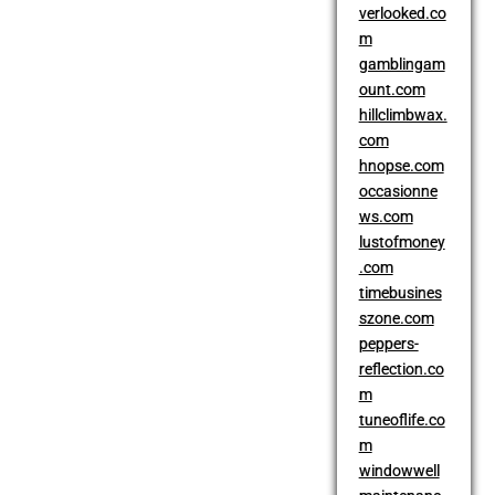
verlooked.co
m
gamblingam
ount.com
hillclimbwax.
com
hnopse.com
occasionne
ws.com
lustofmoney
.com
timebusines
szone.com
peppers-
reflection.co
m
tuneoflife.co
m
windowwell