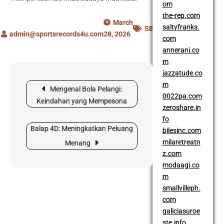
om
the-rep.com
March
saltyfranks.
SBOBET
28, 2026
com
annerani.co
m
jazzatude.co
Post
m
Mengenal Bola Pelangi:
navigation
0022pa.com
Keindahan yang Mempesona
zeroshare.in
fo
Balap 4D: Meningkatkan Peluang
bilesinc.com
milaretreatn
Menang
z.com
modaagi.co
m
smallvilleph.
com
galiciasuroe
ste.info