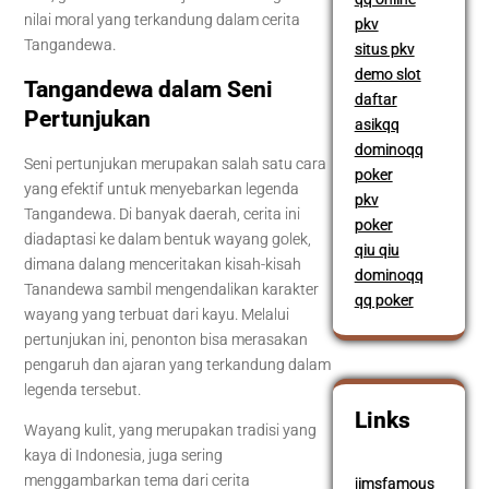
nilai moral yang terkandung dalam cerita
pkv
Tangandewa.
situs pkv
demo slot
Tangandewa dalam Seni
daftar
Pertunjukan
asikqq
dominoqq
Seni pertunjukan merupakan salah satu cara
poker
yang efektif untuk menyebarkan legenda
pkv
Tangandewa. Di banyak daerah, cerita ini
poker
diadaptasi ke dalam bentuk wayang golek,
qiu qiu
dimana dalang menceritakan kisah-kisah
dominoqq
Tanandewa sambil mengendalikan karakter
qq poker
wayang yang terbuat dari kayu. Melalui
pertunjukan ini, penonton bisa merasakan
pengaruh dan ajaran yang terkandung dalam
legenda tersebut.
Links
Wayang kulit, yang merupakan tradisi yang
kaya di Indonesia, juga sering
menggambarkan tema dari cerita
jimsfamous