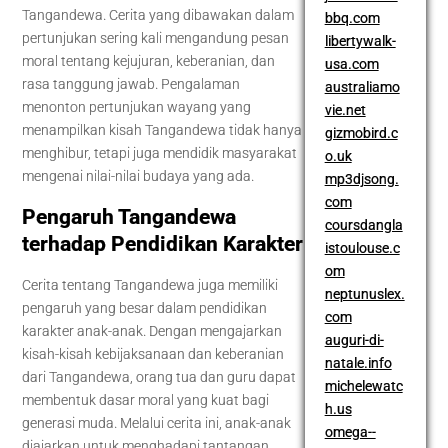
Tangandewa. Cerita yang dibawakan dalam
bbq.com
pertunjukan sering kali mengandung pesan
libertywalk-
moral tentang kejujuran, keberanian, dan
usa.com
rasa tanggung jawab. Pengalaman
australiamo
menonton pertunjukan wayang yang
vie.net
menampilkan kisah Tangandewa tidak hanya
gizmobird.c
menghibur, tetapi juga mendidik masyarakat
o.uk
mengenai nilai-nilai budaya yang ada.
mp3djsong.
com
Pengaruh Tangandewa
coursdangla
terhadap Pendidikan Karakter
istoulouse.c
om
Cerita tentang Tangandewa juga memiliki
neptunuslex.
pengaruh yang besar dalam pendidikan
com
karakter anak-anak. Dengan mengajarkan
auguri-di-
kisah-kisah kebijaksanaan dan keberanian
natale.info
dari Tangandewa, orang tua dan guru dapat
michelewatc
membentuk dasar moral yang kuat bagi
h.us
generasi muda. Melalui cerita ini, anak-anak
omega--
diajarkan untuk menghadapi tantangan