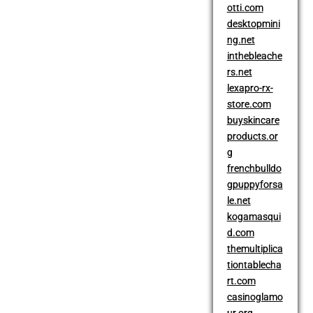
otti.com
desktopmini
ng.net
inthebleache
rs.net
lexapro-rx-
store.com
buyskincare
products.or
g
frenchbulldo
gpuppyforsa
le.net
kogamasqui
d.com
themultiplica
tiontablecha
rt.com
casinoglamo