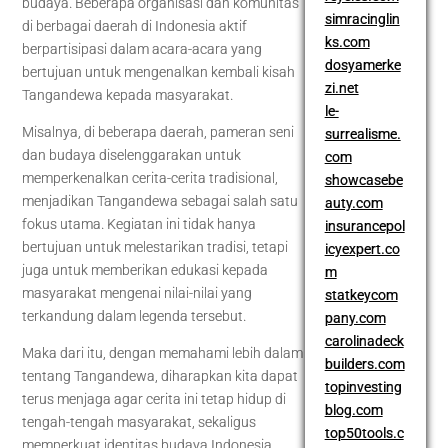
budaya. Beberapa organisasi dan komunitas
simracinglin
di berbagai daerah di Indonesia aktif
ks.com
berpartisipasi dalam acara-acara yang
dosyamerke
bertujuan untuk mengenalkan kembali kisah
zi.net
Tangandewa kepada masyarakat.
le-
Misalnya, di beberapa daerah, pameran seni
surrealisme.
dan budaya diselenggarakan untuk
com
memperkenalkan cerita-cerita tradisional,
showcasebe
menjadikan Tangandewa sebagai salah satu
auty.com
fokus utama. Kegiatan ini tidak hanya
insurancepol
bertujuan untuk melestarikan tradisi, tetapi
icyexpert.co
juga untuk memberikan edukasi kepada
m
masyarakat mengenai nilai-nilai yang
statkeycom
terkandung dalam legenda tersebut.
pany.com
carolinadeck
Maka dari itu, dengan memahami lebih dalam
builders.com
tentang Tangandewa, diharapkan kita dapat
topinvesting
terus menjaga agar cerita ini tetap hidup di
blog.com
tengah-tengah masyarakat, sekaligus
top50tools.c
memperkuat identitas budaya Indonesia.