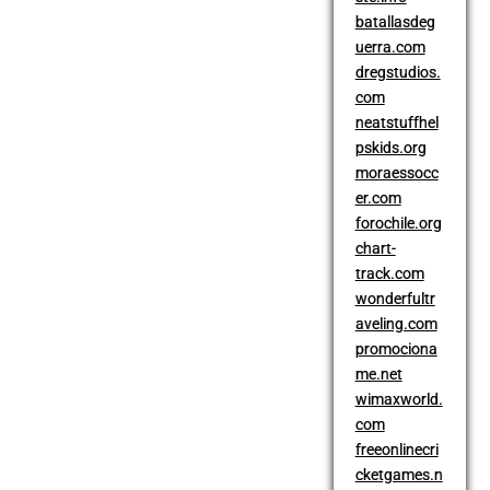
batallasdeg
uerra.com
dregstudios.
com
neatstuffhel
pskids.org
moraessocc
er.com
forochile.org
chart-
track.com
wonderfultr
aveling.com
promociona
me.net
wimaxworld.
com
freeonlinecri
cketgames.n