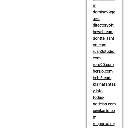
m
domino99qq
.net
directoryoft
heweb.com
donttellasht
on.com
rush3studio.
com
roro90.com
herzio.com
in-hi5.com
krainafantas
y.info
todas-
noticias.com
senikartu.co
m
rusportal.ne