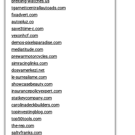
breitling-watches.us
tgarnettcentrallautoads.com
fixadvert.com
autopluz.co
save3time-c.com
vexonhcf.com
demos-pixelsparadise.com
mediatitude.com
prewarmotorcycles.com
simracinglinks.com
dosyamerkezi.net
le-surrealisme.com
showcasebeauty.com
insurancepolicyexpert.com
statkeycompany.com
carolinadeckbuilders.com
topinvestingblog.com
top50tools.com
the-rep.com
saltyfranks.com