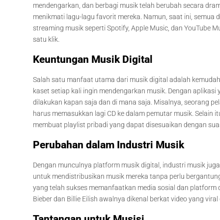
mendengarkan, dan berbagi musik telah berubah secara dram
menikmati lagu-lagu favorit mereka. Namun, saat ini, semua da
streaming musik seperti Spotify, Apple Music, dan YouTube 
satu klik.
Keuntungan Musik Digital
Salah satu manfaat utama dari musik digital adalah kemuda
kaset setiap kali ingin mendengarkan musik. Dengan aplikasi
dilakukan kapan saja dan di mana saja. Misalnya, seorang pel
harus memasukkan lagi CD ke dalam pemutar musik. Selain it
membuat playlist pribadi yang dapat disesuaikan dengan sua
Perubahan dalam Industri Musik
Dengan munculnya platform musik digital, industri musik juga
untuk mendistribusikan musik mereka tanpa perlu bergantun
yang telah sukses memanfaatkan media sosial dan platform di
Bieber dan Billie Eilish awalnya dikenal berkat video yang vi
Tantangan untuk Musisi