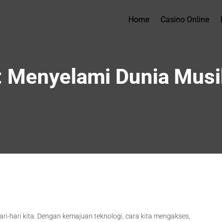
Home
Casino Online
 Menyelami Dunia Musik
hari-hari kita. Dengan kemajuan teknologi, cara kita mengakses,