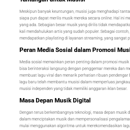
Meskipun banyak keuntungan, musisi juga menghadapi tantang
siapa pun dapat merilis musik mereka secara online. Hal ini m
yang ada. Sebagian besar musik yang dirilis tidak mendapatk
kali mendahulukan artis yang sudah populer. Sebagai contoh, a
mendapatkan playlisting di layanan streaming, yang sangat 
Peran Media Sosial dalam Promosi Mus
Media sosial memainkan peran penting dalam promosi musik saa
bisa berinteraksi langsung dengan penggemar mereka dan me
membuat lagu viral dan menarik perhatian ribuan pendengar
lagu baru telah membantu musisi dalam memperluas jangkau
musisi independen yang tidak memiliki anggaran iklan besar.
Masa Depan Musik Digital
Dengan terus berkembangnya teknologi, masa depan musik di
dalam menciptakan musik dan mempersonalisasi pengalama
mulai menggunakan algoritma untuk merekomendasikan lagu-