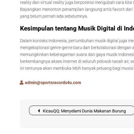
reality dan virtual reality juga berpotensi mengubah cara ki
Bayangkan menonton penampilan langsung artis favorit da
yang belum pernah ada sebelumnya.
Kesimpulan tentang Musik Digital di In
Dalam konteks Indonesia, pertumbuhan musik digital juga menc
mengeksplorasi genre-genre baru dan berkolaborasi dengan art
memungkinkan keberagaman suara dan gaya musik Indonesia u
berkembangnya akses internet di seluruh pelosok tanah air, 
ini tentunya akan membuka lebih banyak peluang bagi musisi I
Post
KicauQQ: Menyelami Dunia Makanan Burung
navigation