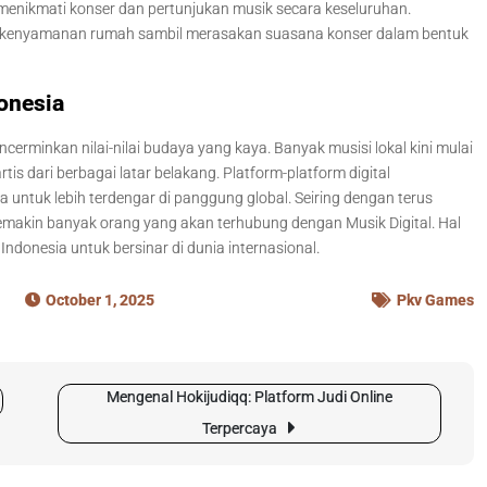
ta menikmati konser dan pertunjukan musik secara keseluruhan.
ri kenyamanan rumah sambil merasakan suasana konser dalam bentuk
donesia
erminkan nilai-nilai budaya yang kaya. Banyak musisi lokal kini mulai
is dari berbagai latar belakang. Platform-platform digital
ntuk lebih terdengar di panggung global. Seiring dengan terus
semakin banyak orang yang akan terhubung dengan Musik Digital. Hal
ndonesia untuk bersinar di dunia internasional.
October 1, 2025
Pkv Games
Mengenal Hokijudiqq: Platform Judi Online
Terpercaya