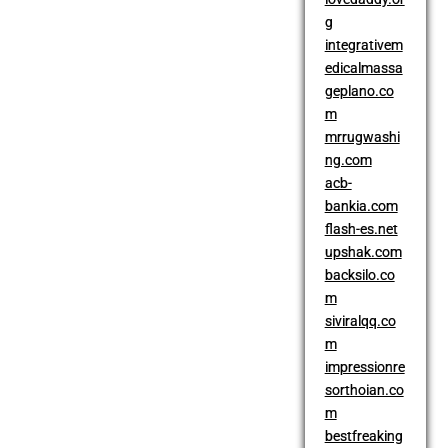
g
integrativem
edicalmassa
geplano.co
m
mrrugwashi
ng.com
acb-
bankia.com
flash-es.net
upshak.com
backsilo.co
m
siviralqq.co
m
impressionre
sorthoian.co
m
bestfreaking