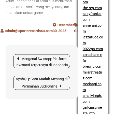
keuntungan finansial sekaligus menikmati
om
pengalaman sosial yang menyenangkan
the-rep.com
dalam komunitas game.
saltyfranks.
com
December
Pkv
annerani.co
30, 2025
Games
m
jazzatude.co
m
0022pa.com
Post
zeroshare.in
Mengenal Swissqq: Platform
navigation
fo
Investasi Terpercaya di Indonesia
bilesinc.com
milaretreatn
z.com
AyahQQ: Cara Mudah Menang di
modaagi.co
Permainan Judi Online
m
smallvilleph.
com
galiciasuroe
ste.info