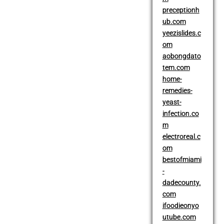
preceptionh
ub.com
yeezislides.c
om
aobongdato
tem.com
home-
remedies-
yeast-
infection.co
m
electroreal.c
om
bestofmiami
-
dadecounty.
com
ifoodieonyo
utube.com