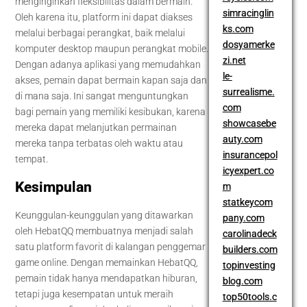
menginginkan fleksibilitas dalam bermain.
simracinglin
Oleh karena itu, platform ini dapat diakses
ks.com
melalui berbagai perangkat, baik melalui
dosyamerke
komputer desktop maupun perangkat mobile.
zi.net
Dengan adanya aplikasi yang memudahkan
le-
akses, pemain dapat bermain kapan saja dan
surrealisme.
di mana saja. Ini sangat menguntungkan
com
bagi pemain yang memiliki kesibukan, karena
showcasebe
mereka dapat melanjutkan permainan
auty.com
mereka tanpa terbatas oleh waktu atau
insurancepol
tempat.
icyexpert.co
Kesimpulan
m
statkeycom
Keunggulan-keunggulan yang ditawarkan
pany.com
oleh HebatQQ membuatnya menjadi salah
carolinadeck
satu platform favorit di kalangan penggemar
builders.com
game online. Dengan memainkan HebatQQ,
topinvesting
pemain tidak hanya mendapatkan hiburan,
blog.com
tetapi juga kesempatan untuk meraih
top50tools.c