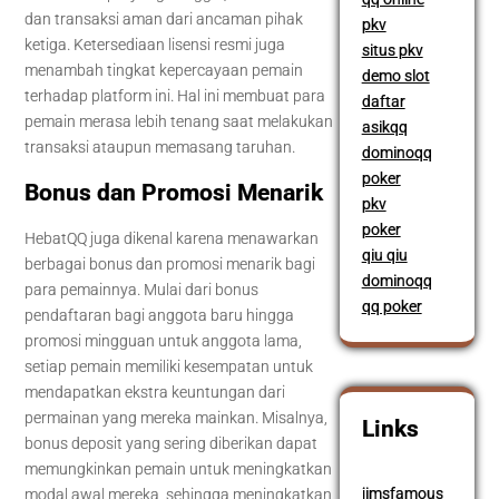
dan transaksi aman dari ancaman pihak
pkv
ketiga. Ketersediaan lisensi resmi juga
situs pkv
menambah tingkat kepercayaan pemain
demo slot
terhadap platform ini. Hal ini membuat para
daftar
pemain merasa lebih tenang saat melakukan
asikqq
transaksi ataupun memasang taruhan.
dominoqq
poker
Bonus dan Promosi Menarik
pkv
poker
HebatQQ juga dikenal karena menawarkan
qiu qiu
berbagai bonus dan promosi menarik bagi
dominoqq
para pemainnya. Mulai dari bonus
qq poker
pendaftaran bagi anggota baru hingga
promosi mingguan untuk anggota lama,
setiap pemain memiliki kesempatan untuk
mendapatkan ekstra keuntungan dari
permainan yang mereka mainkan. Misalnya,
Links
bonus deposit yang sering diberikan dapat
memungkinkan pemain untuk meningkatkan
jimsfamous
modal awal mereka, sehingga meningkatkan