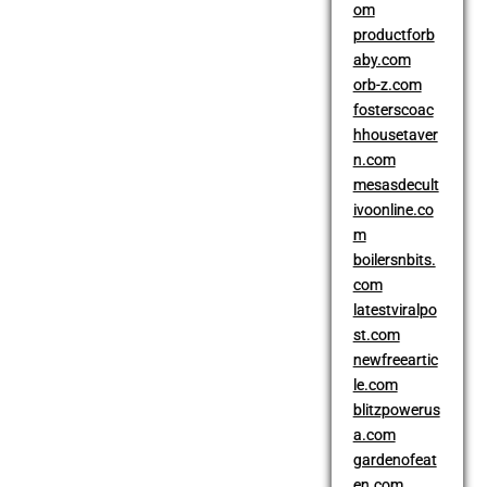
om
productforb
aby.com
orb-z.com
fosterscoac
hhousetaver
n.com
mesasdecult
ivoonline.co
m
boilersnbits.
com
latestviralpo
st.com
newfreeartic
le.com
blitzpowerus
a.com
gardenofeat
en.com