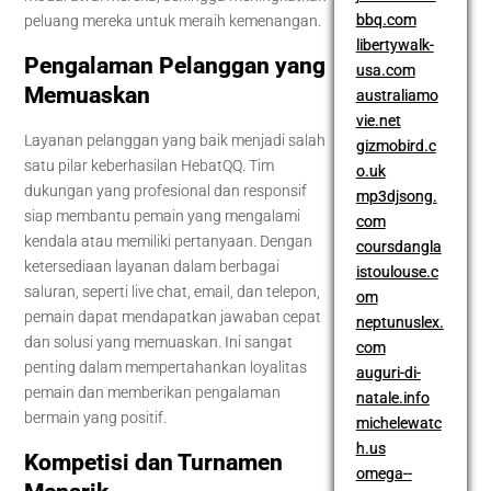
bbq.com
peluang mereka untuk meraih kemenangan.
libertywalk-
Pengalaman Pelanggan yang
usa.com
Memuaskan
australiamo
vie.net
Layanan pelanggan yang baik menjadi salah
gizmobird.c
satu pilar keberhasilan HebatQQ. Tim
o.uk
dukungan yang profesional dan responsif
mp3djsong.
siap membantu pemain yang mengalami
com
kendala atau memiliki pertanyaan. Dengan
coursdangla
ketersediaan layanan dalam berbagai
istoulouse.c
saluran, seperti live chat, email, dan telepon,
om
pemain dapat mendapatkan jawaban cepat
neptunuslex.
dan solusi yang memuaskan. Ini sangat
com
penting dalam mempertahankan loyalitas
auguri-di-
pemain dan memberikan pengalaman
natale.info
bermain yang positif.
michelewatc
h.us
Kompetisi dan Turnamen
omega--