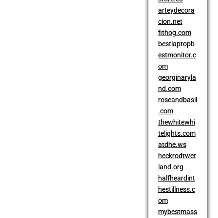
arteydecora
cion.net
fithog.com
bestlaptopb
estmonitor.c
om
georginaryla
nd.com
roseandbasil
.com
thewhitewhi
telights.com
atdhe.ws
heckrodtwet
land.org
halfheardint
hestillness.c
om
mybestmass