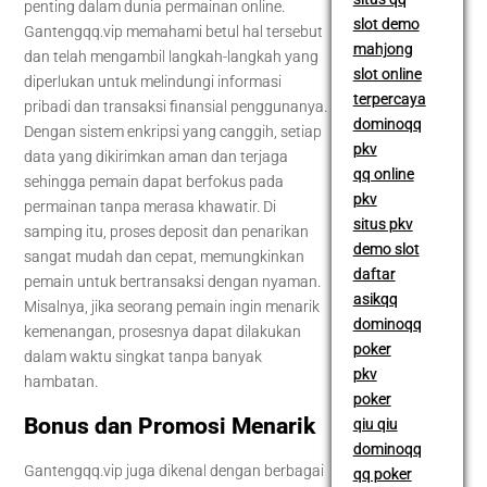
penting dalam dunia permainan online.
slot demo
Gantengqq.vip memahami betul hal tersebut
mahjong
dan telah mengambil langkah-langkah yang
slot online
diperlukan untuk melindungi informasi
terpercaya
pribadi dan transaksi finansial penggunanya.
dominoqq
Dengan sistem enkripsi yang canggih, setiap
pkv
data yang dikirimkan aman dan terjaga
qq online
sehingga pemain dapat berfokus pada
pkv
permainan tanpa merasa khawatir. Di
situs pkv
samping itu, proses deposit dan penarikan
demo slot
sangat mudah dan cepat, memungkinkan
daftar
pemain untuk bertransaksi dengan nyaman.
asikqq
Misalnya, jika seorang pemain ingin menarik
dominoqq
kemenangan, prosesnya dapat dilakukan
poker
dalam waktu singkat tanpa banyak
pkv
hambatan.
poker
Bonus dan Promosi Menarik
qiu qiu
dominoqq
Gantengqq.vip juga dikenal dengan berbagai
qq poker