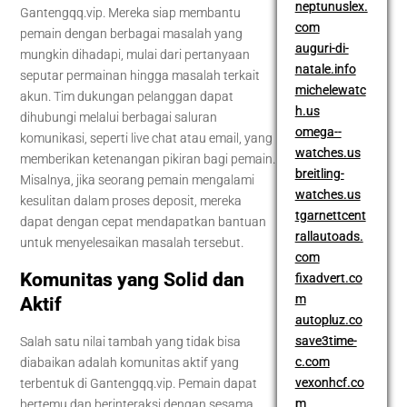
neptunuslex.
Gantengqq.vip. Mereka siap membantu
com
pemain dengan berbagai masalah yang
auguri-di-
mungkin dihadapi, mulai dari pertanyaan
natale.info
seputar permainan hingga masalah terkait
michelewatc
akun. Tim dukungan pelanggan dapat
h.us
dihubungi melalui berbagai saluran
omega--
komunikasi, seperti live chat atau email, yang
watches.us
memberikan ketenangan pikiran bagi pemain.
breitling-
Misalnya, jika seorang pemain mengalami
watches.us
kesulitan dalam proses deposit, mereka
tgarnettcent
dapat dengan cepat mendapatkan bantuan
rallautoads.
untuk menyelesaikan masalah tersebut.
com
Komunitas yang Solid dan
fixadvert.co
m
Aktif
autopluz.co
save3time-
Salah satu nilai tambah yang tidak bisa
c.com
diabaikan adalah komunitas aktif yang
vexonhcf.co
terbentuk di Gantengqq.vip. Pemain dapat
m
bertemu dan berinteraksi dengan sesama