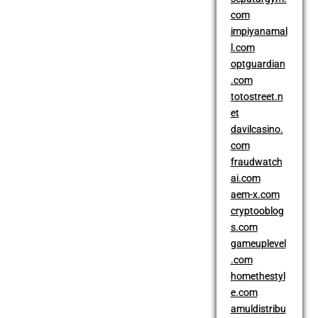
com
impiyanamal
l.com
optguardian
.com
totostreet.n
et
davilcasino.
com
fraudwatch
ai.com
aem-x.com
cryptooblog
s.com
gameuplevel
.com
homethestyl
e.com
amuldistribu