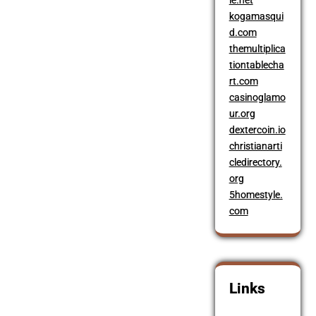
le.net
kogamasqui
d.com
themultiplica
tiontablecha
rt.com
casinoglamo
ur.org
dextercoin.io
christianarti
cledirectory.
org
5homestyle.
com
Links