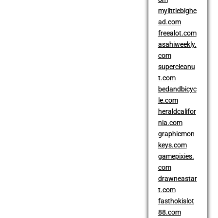
mylittlebighe
ad.com
freealot.com
asahiweekly.
com
supercleanu
t.com
bedandbicyc
le.com
heraldcalifor
nia.com
graphicmon
keys.com
gamepixies.
com
drawneastar
t.com
fasthokislot
88.com