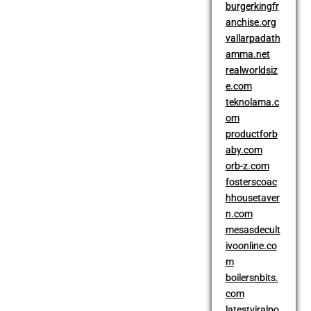
burgerkingfr
anchise.org
vallarpadath
amma.net
realworldsiz
e.com
teknolama.c
om
productforb
aby.com
orb-z.com
fosterscoac
hhousetaver
n.com
mesasdecult
ivoonline.co
m
boilersnbits.
com
latestviralpo