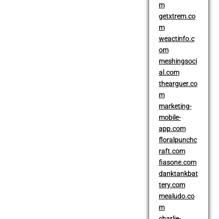
m
getxtrem.co
m
weactinfo.c
om
meshingsoci
al.com
thearguer.co
m
marketing-
mobile-
app.com
floralpunchc
raft.com
fiasone.com
danktankbat
tery.com
mealudo.co
m
charlie-