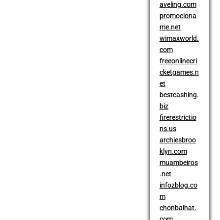
aveling.com
promociona
me.net
wimaxworld.
com
freeonlinecri
cketgames.n
et
bestcashing.
biz
firerestrictio
ns.us
archiesbroo
klyn.com
muambeiros
.net
infozblog.co
m
chonbaihat.
com