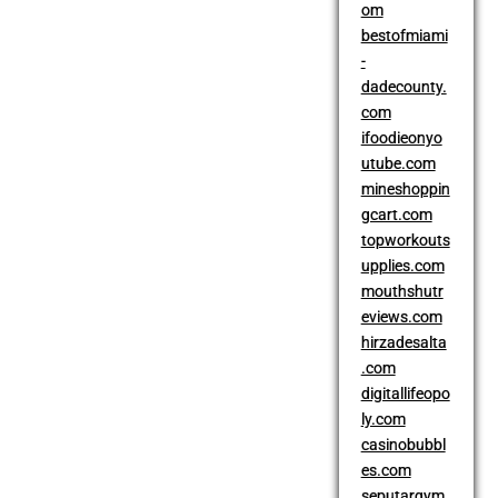
om
bestofmiami
-
dadecounty.
com
ifoodieonyo
utube.com
mineshoppin
gcart.com
topworkouts
upplies.com
mouthshutr
eviews.com
hirzadesalta
.com
digitallifeopo
ly.com
casinobubbl
es.com
seputargym.