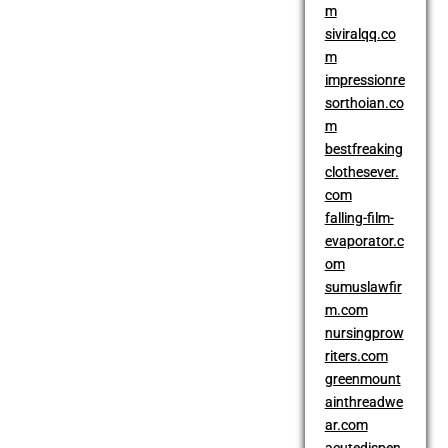
m
siviralqq.co
m
impressionre
sorthoian.co
m
bestfreaking
clothesever.
com
falling-film-
evaporator.c
om
sumuslawfir
m.com
nursingprow
riters.com
greenmount
ainthreadwe
ar.com