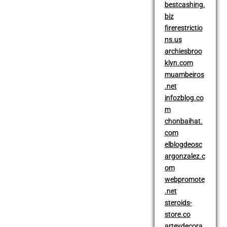
bestcashing.
biz
firerestrictio
ns.us
archiesbroo
klyn.com
muambeiros
.net
infozblog.co
m
chonbaihat.
com
elblogdeosc
argonzalez.c
om
webpromote
.net
steroids-
store.co
arteydecora