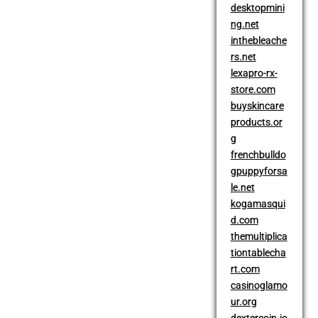
desktopmini
ng.net
inthebleache
rs.net
lexapro-rx-
store.com
buyskincare
products.or
g
frenchbulldo
gpuppyforsa
le.net
kogamasqui
d.com
themultiplica
tiontablecha
rt.com
casinoglamo
ur.org