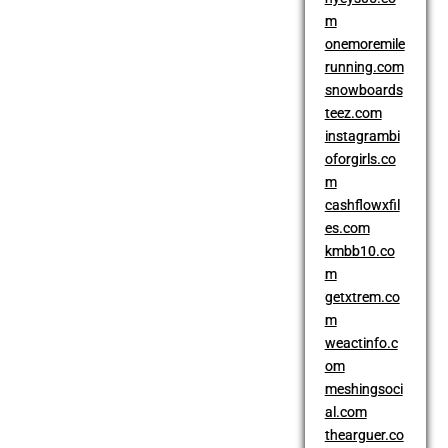
m
onemoremile
running.com
snowboards
teez.com
instagrambi
oforgirls.co
m
cashflowxfil
es.com
kmbb10.co
m
getxtrem.co
m
weactinfo.c
om
meshingsoci
al.com
thearguer.co