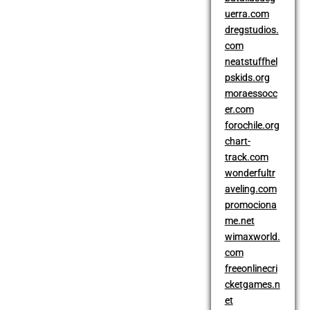
uerra.com
dregstudios.
com
neatstuffhel
pskids.org
moraessocc
er.com
forochile.org
chart-
track.com
wonderfultr
aveling.com
promociona
me.net
wimaxworld.
com
freeonlinecri
cketgames.n
et