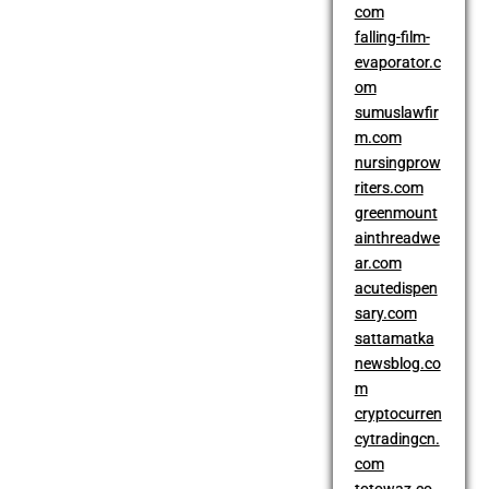
com
falling-film-
evaporator.c
om
sumuslawfir
m.com
nursingprow
riters.com
greenmount
ainthreadwe
ar.com
acutedispen
sary.com
sattamatka
newsblog.co
m
cryptocurren
cytradingcn.
com