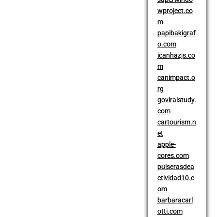
wproject.co
m
papibakigraf
o.com
icanhazjs.co
m
canimpact.o
rg
goviralstudy.
com
cartourism.n
et
apple-
cores.com
pulserasdea
ctividad10.c
om
barbaracarl
otti.com