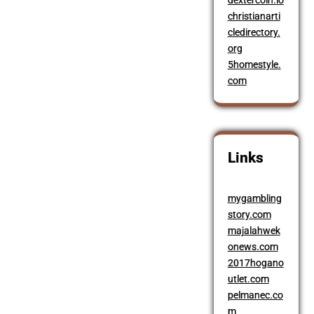
dextercoin.io
christianarti
cledirectory.
org
5homestyle.
com
Links
mygambling
story.com
majalahwek
onews.com
2017hogano
utlet.com
pelmanec.co
m