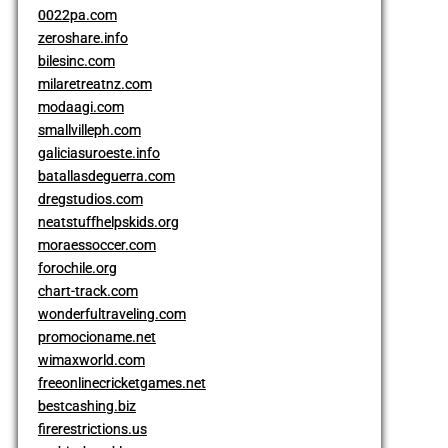
0022pa.com
zeroshare.info
bilesinc.com
milaretreatnz.com
modaagi.com
smallvilleph.com
galiciasuroeste.info
batallasdeguerra.com
dregstudios.com
neatstuffhelpskids.org
moraessoccer.com
forochile.org
chart-track.com
wonderfultraveling.com
promocioname.net
wimaxworld.com
freeonlinecricketgames.net
bestcashing.biz
firerestrictions.us