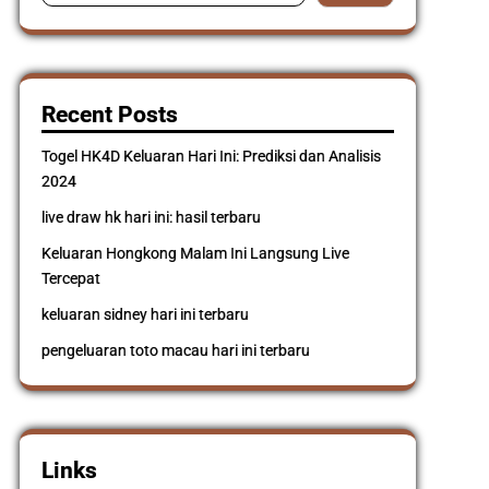
Recent Posts
Togel HK4D Keluaran Hari Ini: Prediksi dan Analisis
2024
live draw hk hari ini: hasil terbaru
Keluaran Hongkong Malam Ini Langsung Live
Tercepat
keluaran sidney hari ini terbaru
pengeluaran toto macau hari ini terbaru
Links