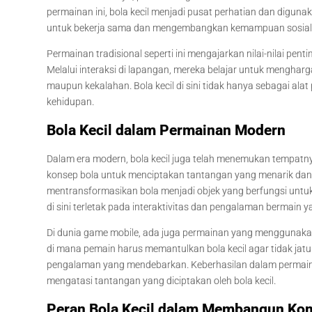
permainan ini, bola kecil menjadi pusat perhatian dan digun
untuk bekerja sama dan mengembangkan kemampuan sosial 
Permainan tradisional seperti ini mengajarkan nilai-nilai pent
Melalui interaksi di lapangan, mereka belajar untuk mengha
maupun kekalahan. Bola kecil di sini tidak hanya sebagai al
kehidupan.
Bola Kecil dalam Permainan Modern
Dalam era modern, bola kecil juga telah menemukan tempa
konsep bola untuk menciptakan tantangan yang menarik dan
mentransformasikan bola menjadi objek yang berfungsi untuk
di sini terletak pada interaktivitas dan pengalaman bermain ya
Di dunia game mobile, ada juga permainan yang menggunakan 
di mana pemain harus memantulkan bola kecil agar tidak jat
pengalaman yang mendebarkan. Keberhasilan dalam permainan
mengatasi tantangan yang diciptakan oleh bola kecil.
Peran Bola Kecil dalam Membangun Ko