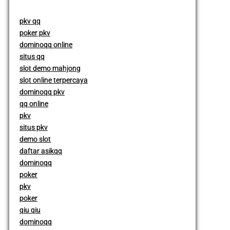
pkv qq
poker pkv
dominoqq online
situs qq
slot demo mahjong
slot online terpercaya
dominoqq pkv
qq online
pkv
situs pkv
demo slot
daftar asikqq
dominoqq
poker
pkv
poker
qiu qiu
dominoqq