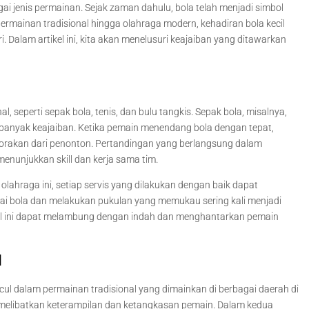
ai jenis permainan. Sejak zaman dahulu, bola telah menjadi simbol
permainan tradisional hingga olahraga modern, kehadiran bola kecil
. Dalam artikel ini, kita akan menelusuri keajaiban yang ditawarkan
, seperti sepak bola, tenis, dan bulu tangkis. Sepak bola, misalnya,
anyak keajaiban. Ketika pemain menendang bola dengan tepat,
orakan dari penonton. Pertandingan yang berlangsung dalam
menunjukkan skill dan kerja sama tim.
 olahraga ini, setiap servis yang dilakukan dengan baik dapat
i bola dan melakukan pukulan yang memukau sering kali menjadi
cil ini dapat melambung dengan indah dan menghantarkan pemain
l
ncul dalam permainan tradisional yang dimainkan di berbagai daerah di
l melibatkan keterampilan dan ketangkasan pemain. Dalam kedua