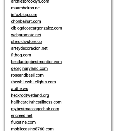
archiesbrooklyn.com
muambeiros.net
infozblog.com
chonbaihat.com
elblogdeoscargonzalez.com
webpromote.net
steroids-store.co
arteydecoracion.net
fithog.com
bestlaptopbestmonitor.com
georginaryland.com
roseandbasil.com
thewhitewhitelights.com
atdhe.ws
heckrodtwetland.org
halfheardinthestillness.com
mybestmassagechair.com
ericreed.net
fluxetine.com
mobilecasino8760.com