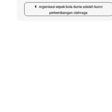
Post
organisasi sepak bola dunia adalah kunci
navigation
perkembangan olahraga