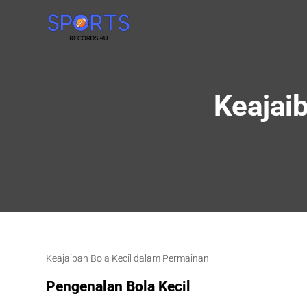
Skip
to
content
Keajai
Keajaiban Bola Kecil dalam Permainan
Pengenalan Bola Kecil