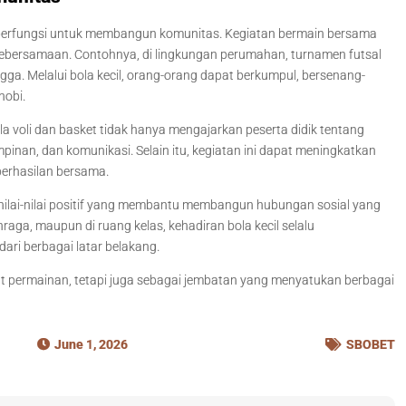
ah berfungsi untuk membangun komunitas. Kegiatan bermain bersama
kebersamaan. Contohnya, di lingkungan perumahan, turnamen futsal
ga. Melalui bola kecil, orang-orang dapat berkumpul, bersenang-
hobi.
bola voli dan basket tidak hanya mengajarkan peserta didik tentang
pinan, dan komunikasi. Selain itu, kegiatan ini dapat meningkatkan
erhasilan bersama.
ri nilai-nilai positif yang membantu membangun hubungan sosial yang
hraga, maupun di ruang kelas, kehadiran bola kecil selalu
ri berbagai latar belakang.
lat permainan, tetapi juga sebagai jembatan yang menyatukan berbagai
June 1, 2026
SBOBET