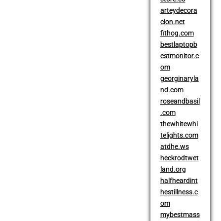
arteydecora
cion.net
fithog.com
bestlaptopb
estmonitor.c
om
georginaryla
nd.com
roseandbasil
.com
thewhitewhi
telights.com
atdhe.ws
heckrodtwet
land.org
halfheardint
hestillness.c
om
mybestmass