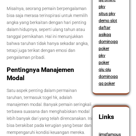
pkv
Misalnya, seorang pemain berpengalaman
situs pkv
bisa saja merasa terinspirasi untuk memilih
demo slot
angka yang berkaitan dengan hari penting
daftar
dalam hidupnya, seperti ulang tahun atau
asikqq
tanggal pernikahan. Hal ini menunjukkan
dominoqq
bahwa taruhan tidak hanya sekadar angka,
poker
tetapi juga terikat dengan emosi dan
pkv
pengalaman pribadi.
poker
Pentingnya Manajemen
qiu qiu
dominoqq
Modal
qq poker
Satu aspek penting dalam permainan
taruhan, termasuk togel hk, adalah
manajemen modal. Banyak pemain seringkali
terbawa suasana dan menghabiskan modal
Links
lebih banyak dari yang telah direncanakan. Ini
bisa berakibat pada kerugian yang besar dan
mempengaruhi kondisi keuangan mereka.
jimsfamous