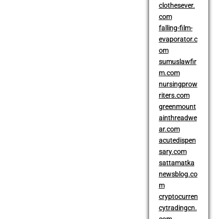
clothesever.
com
falling-film-
evaporator.c
om
sumuslawfir
m.com
nursingprow
riters.com
greenmount
ainthreadwe
ar.com
acutedispen
sary.com
sattamatka
newsblog.co
m
cryptocurren
cytradingcn.