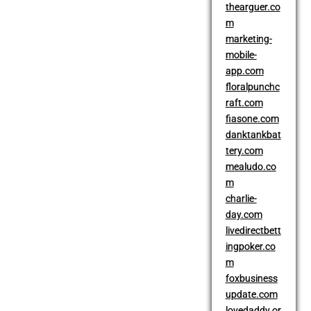
thearguer.co
m
marketing-
mobile-
app.com
floralpunchc
raft.com
fiasone.com
danktankbat
tery.com
mealudo.co
m
charlie-
day.com
livedirectbett
ingpoker.co
m
foxbusiness
update.com
lovedaddy.or