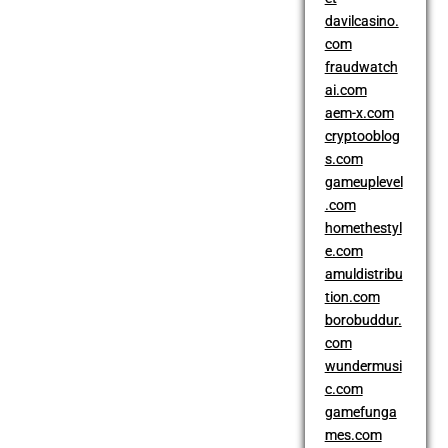
davilcasino.
com
fraudwatch
ai.com
aem-x.com
cryptooblog
s.com
gameuplevel
.com
homethestyl
e.com
amuldistribu
tion.com
borobuddur.
com
wundermusi
c.com
gamefunga
mes.com