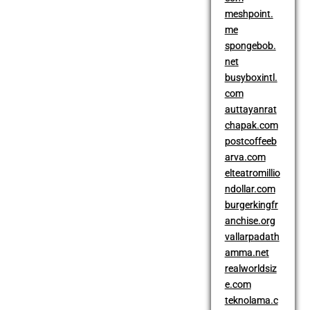
meshpoint.
me
spongebob.
net
busyboxintl.
com
auttayanrat
chapak.com
postcoffeeb
arva.com
elteatromillio
ndollar.com
burgerkingfr
anchise.org
vallarpadath
amma.net
realworldsiz
e.com
teknolama.c