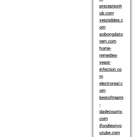
preceptionh
ub.com
yeezislides.c
om
aobongdato
tem.com
home-
remedies-
yeast-
infection.co
m
electroreal.c
om
bestofmiami
-
dadecounty.
com
ifoodieonyo
utube.com