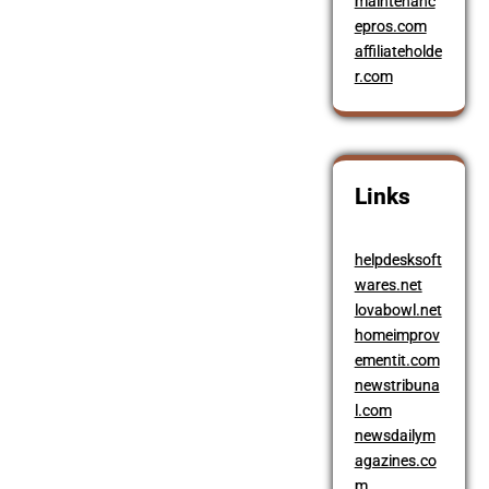
maintenanc
epros.com
affiliateholde
r.com
Links
helpdesksoft
wares.net
lovabowl.net
homeimprov
ementit.com
newstribuna
l.com
newsdailym
agazines.co
m