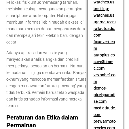
watches.us
ke lokasi fisik untuk memasang taruhan,
breitling-
melainkan cukup menggunakan perangkat
watches.us
smartphone atau komputer. Hal ini juga
tgarnettcent
membuat informasi lebih mudah diakses, di
rallautoads.
mana para pemain dapat menganalisis data
com
dan mempelajari teknik-teknik baru dengan
fixadvert.co
cepat.
m
Adanya aplikasi dan website yang
autopluz.co
menyediakan analisis angka dan prediksi
save3time-
memperkaya pengalaman bermain. Namun,
c.com
kemudahan ini juga membawa risiko. Banyak
vexonhcf.co
oknum yang mencoba memanfaatkan situasi
m
dengan menawarkan ‘strategi menang’ yang
demos-
tidak terbukti. Pemain harus tetap waspada
pixelsparadi
dan kritis terhadap informasi yang mereka
se.com
terima.
mediatitude.
com
Peraturan dan Etika dalam
prewarmoto
Permainan
rcycles.com