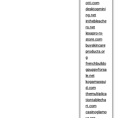
otti.com
desktopmini
ng.net
inthebleache
rs.net
lexapro-rx-
store.com
buyskincare
products.or
g
frenchbulldo
gpuppyforsa
le.net
kogamasqui
d.com
themultiplica
tiontablecha
rt.com
casinoglamo