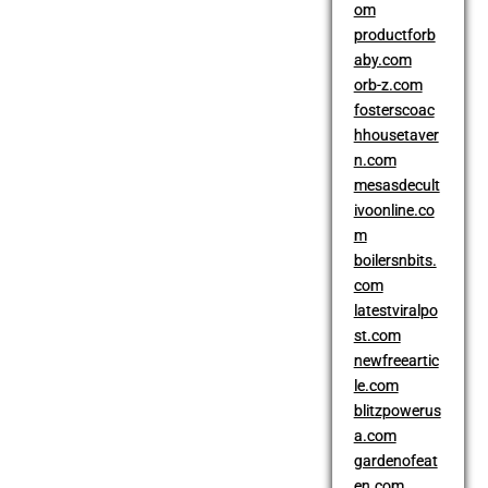
om
productforb
aby.com
orb-z.com
fosterscoac
hhousetaver
n.com
mesasdecult
ivoonline.co
m
boilersnbits.
com
latestviralpo
st.com
newfreeartic
le.com
blitzpowerus
a.com
gardenofeat
en.com