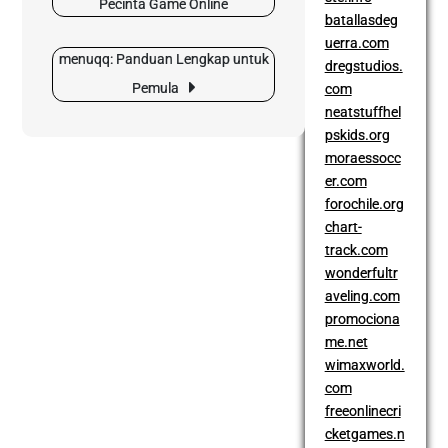
Pecinta Game Online
batallasdeg
uerra.com
menuqq: Panduan Lengkap untuk
dregstudios.
Pemula
com
neatstuffhel
pskids.org
moraessocc
er.com
forochile.org
chart-
track.com
wonderfultr
aveling.com
promociona
me.net
wimaxworld.
com
freeonlinecri
cketgames.n