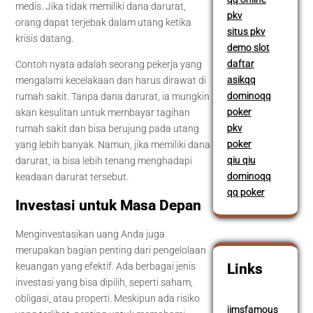
medis. Jika tidak memiliki dana darurat,
pkv
orang dapat terjebak dalam utang ketika
situs pkv
krisis datang.
demo slot
daftar
Contoh nyata adalah seorang pekerja yang
asikqq
mengalami kecelakaan dan harus dirawat di
dominoqq
rumah sakit. Tanpa dana darurat, ia mungkin
poker
akan kesulitan untuk membayar tagihan
pkv
rumah sakit dan bisa berujung pada utang
poker
yang lebih banyak. Namun, jika memiliki dana
qiu qiu
darurat, ia bisa lebih tenang menghadapi
dominoqq
keadaan darurat tersebut.
qq poker
Investasi untuk Masa Depan
Menginvestasikan uang Anda juga
merupakan bagian penting dari pengelolaan
keuangan yang efektif. Ada berbagai jenis
Links
investasi yang bisa dipilih, seperti saham,
obligasi, atau properti. Meskipun ada risiko
jimsfamous