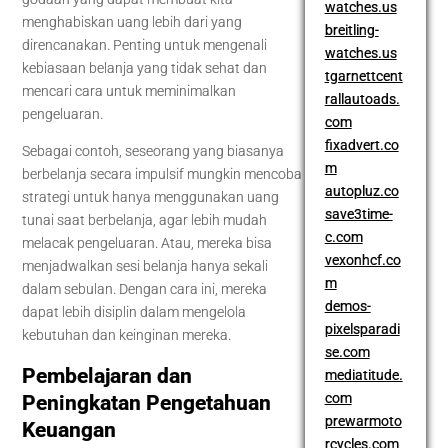
watches.us
menghabiskan uang lebih dari yang
breitling-
direncanakan. Penting untuk mengenali
watches.us
kebiasaan belanja yang tidak sehat dan
tgarnettcent
mencari cara untuk meminimalkan
rallautoads.
pengeluaran.
com
fixadvert.co
Sebagai contoh, seseorang yang biasanya
m
berbelanja secara impulsif mungkin mencoba
autopluz.co
strategi untuk hanya menggunakan uang
save3time-
tunai saat berbelanja, agar lebih mudah
c.com
melacak pengeluaran. Atau, mereka bisa
vexonhcf.co
menjadwalkan sesi belanja hanya sekali
m
dalam sebulan. Dengan cara ini, mereka
demos-
dapat lebih disiplin dalam mengelola
pixelsparadi
kebutuhan dan keinginan mereka.
se.com
Pembelajaran dan
mediatitude.
com
Peningkatan Pengetahuan
prewarmoto
Keuangan
rcycles.com