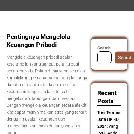
Pentingnya Mengelola
Keuangan Pribadi
Search
Mengelola keuangan pribadi adalah
Search
keterampilan yang sangat penting bagi
setiap individu. Dalam dunia yang semakin
kompleks ini, pemahaman tentang keuangan
dapat membantu kita dalam membuat
keputusan yang lebih baik terkait
Recent
pengeluaran, tabungan, dan investasi.
Posts
Dengan mengelola keuangan secara efektif,
kita dapat meminimalkan stres yang terkait
Tren Teratas
dengan masalah keuangan dan
Data HK 4D
mempersiapkan masa depan yang lebih
2024: Yang
stabil.
Perlu Anda