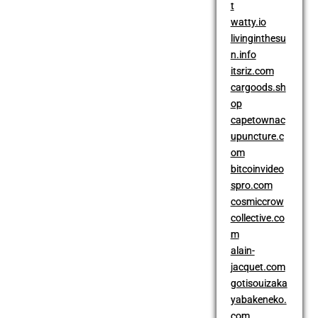
t
watty.io
livinginthesu
n.info
itsriz.com
cargoods.sh
op
capetownac
upuncture.c
om
bitcoinvideo
spro.com
cosmiccrow
collective.co
m
alain-
jacquet.com
gotisouizaka
yabakeneko.
com