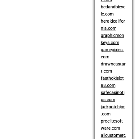
bedandbicyc
le.com
heraldcalifor
nia.com
graphicmon
keys.com
gamepixies.
com
drawneastar
t.com
fasthokislot
88.com
safecasinoti
ps.com
jackpotchips
.com
proelitesoft
ware.com
allcustomerc