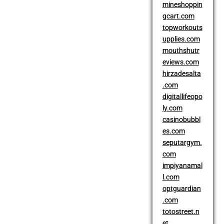
mineshoppin
gcart.com
topworkouts
upplies.com
mouthshutr
eviews.com
hirzadesalta
.com
digitallifeopo
ly.com
casinobubbl
es.com
seputargym.
com
impiyanamal
l.com
optguardian
.com
totostreet.n
et