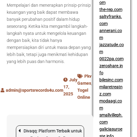
om
Mempelajari dan menerapkan prinsip-prinsip
the-rep.com
keuangan yang baik dapat membawa
saltyfranks.
banyak perubahan positif dalam hidup
com
seseorang. Ketika kita mengambil langkah-
annerani.co
langkah nyata untuk mengelola keuangan
m
dengan baik, kita tidak hanya
jazzatude.co
mempersiapkan diri untuk masa depan yang
m
lebih baik, tetapi juga menikmati kehidupan
0022pa.com
yang lebih puas dan harmonis.
zeroshare.in
fo
Pkv
July
bilesinc.com
Games
,
17,
milaretreatn
Togel
2025
z.com
Online
modaagi.co
m
smallvilleph.
com
Post
galiciasuroe
Divaqq: Platform Terbaik untuk
navigation
ste.info