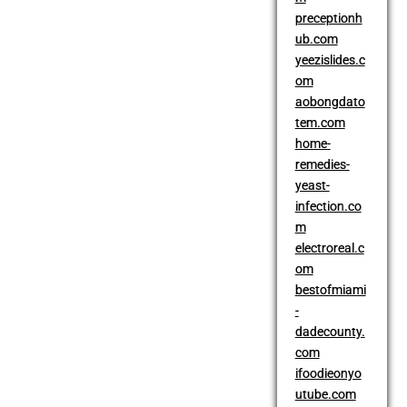
preceptionh
ub.com
yeezislides.c
om
aobongdato
tem.com
home-
remedies-
yeast-
infection.co
m
electroreal.c
om
bestofmiami
-
dadecounty.
com
ifoodieonyo
utube.com