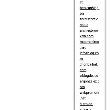
et
bestcashing.
biz
firerestrictio
ns.us
archiesbroo
klyn.com
muambeiros
.net
infozblog.co
m
chonbaihat.
com
elblogdeosc
argonzalez.c
om
webpromote
.net
steroids-
store.co