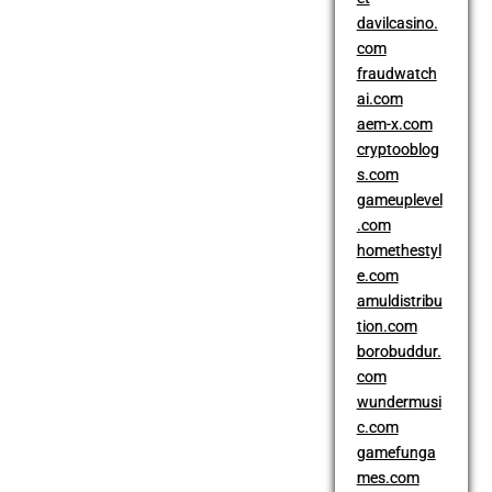
davilcasino.
com
fraudwatch
ai.com
aem-x.com
cryptooblog
s.com
gameuplevel
.com
homethestyl
e.com
amuldistribu
tion.com
borobuddur.
com
wundermusi
c.com
gamefunga
mes.com