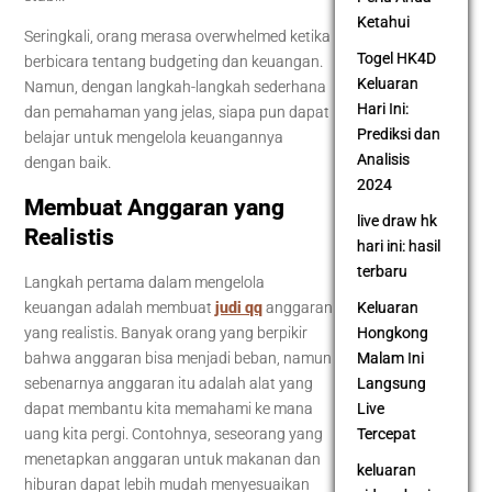
Ketahui
Seringkali, orang merasa overwhelmed ketika
Togel HK4D
berbicara tentang budgeting dan keuangan.
Keluaran
Namun, dengan langkah-langkah sederhana
Hari Ini:
dan pemahaman yang jelas, siapa pun dapat
Prediksi dan
belajar untuk mengelola keuangannya
Analisis
dengan baik.
2024
Membuat Anggaran yang
live draw hk
Realistis
hari ini: hasil
terbaru
Langkah pertama dalam mengelola
keuangan adalah membuat
judi qq
anggaran
Keluaran
yang realistis. Banyak orang yang berpikir
Hongkong
bahwa anggaran bisa menjadi beban, namun
Malam Ini
sebenarnya anggaran itu adalah alat yang
Langsung
dapat membantu kita memahami ke mana
Live
uang kita pergi. Contohnya, seseorang yang
Tercepat
menetapkan anggaran untuk makanan dan
keluaran
hiburan dapat lebih mudah menyesuaikan