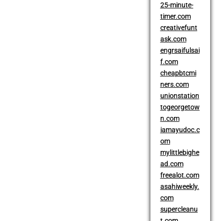
25-minute-
timer.com
creativefunt
ask.com
engrsaifulsai
f.com
cheapbtcmi
ners.com
unionstation
togeorgetow
n.com
iamayudoc.c
om
mylittlebighe
ad.com
freealot.com
asahiweekly.
com
supercleanu
t.com