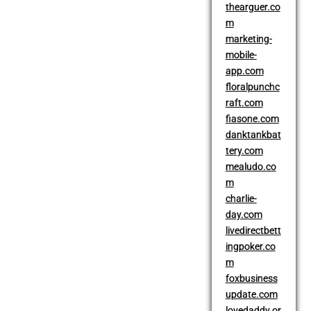
thearguer.co
m
marketing-
mobile-
app.com
floralpunchc
raft.com
fiasone.com
danktankbat
tery.com
mealudo.co
m
charlie-
day.com
livedirectbett
ingpoker.co
m
foxbusiness
update.com
lovedaddy.or