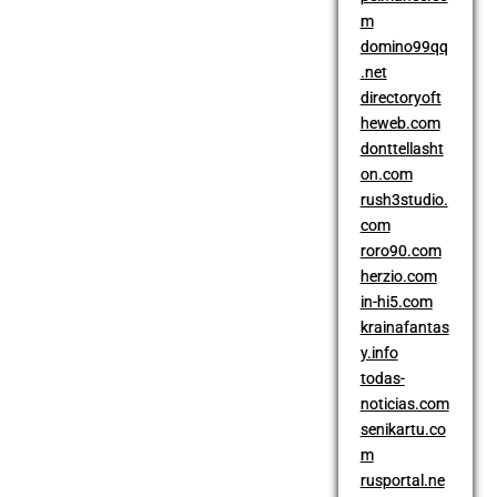
m
domino99qq
.net
directoryoft
heweb.com
donttellasht
on.com
rush3studio.
com
roro90.com
herzio.com
in-hi5.com
krainafantas
y.info
todas-
noticias.com
senikartu.co
m
rusportal.ne