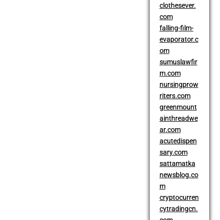
clothesever.
com
falling-film-
evaporator.c
om
sumuslawfir
m.com
nursingprow
riters.com
greenmount
ainthreadwe
ar.com
acutedispen
sary.com
sattamatka
newsblog.co
m
cryptocurren
cytradingcn.