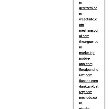
m
getxtrem.co
m
weactinfo.c
om
meshingsoci
al.com
thearguer.co
m
marketing-
mobile-
app.com
floralpunchc
raft.com
fiasone.com
danktankbat
tery.com
mealudo.co
m
charlie-