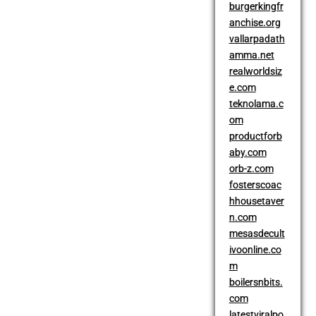
burgerkingfr
anchise.org
vallarpadath
amma.net
realworldsiz
e.com
teknolama.c
om
productforb
aby.com
orb-z.com
fosterscoac
hhousetaver
n.com
mesasdecult
ivoonline.co
m
boilersnbits.
com
latestviralpo