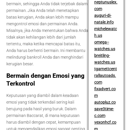
neptunuslex.
bermain, sehingga Anda tidak terjebak dalam
com
permainan. Jika Anda telah menetapkan
auguri-di-
batas kerugian, Anda akan lebih mampu
natale.info
mengontrol emosi dan permainan Anda.
michelewatc
Misalnya, jika Anda menentukan bahwa Anda
h.us
tidak akan kehilangan lebih dari jumlah
omega--
tertentu, maka ketika mencapai batas itu,
watches.us
Anda harus berhenti bermain. Ini membantu
breitling-
melindungi bankroll Anda dan menghindari
watches.us
kerugian besar.
tgarnettcent
Bermain dengan Emosi yang
rallautoads.
com
Terkontrol
fixadvert.co
Keputusan yang diambil dalam keadaan
m
emosi yang tidak terkendali sering kali
autopluz.co
berujung pada hasil yang buruk. Dalam
save3time-
permainan Baccarat, di mana keputusan
c.com
harus diambil dengan cepat, kemampuan
vexonhcf.co
untuk mengendalikan emosi sangat penting.
m