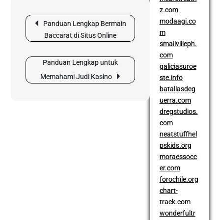
z.com
Post
modaagi.co
Panduan Lengkap Bermain
navigation
m
Baccarat di Situs Online
smallvilleph.
com
Panduan Lengkap untuk
galiciasuroe
Memahami Judi Kasino
ste.info
batallasdeg
uerra.com
dregstudios.
com
neatstuffhel
pskids.org
moraessocc
er.com
forochile.org
chart-
track.com
wonderfultr