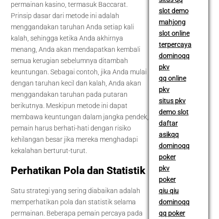
permainan kasino, termasuk Baccarat.
slot demo
Prinsip dasar dari metode ini adalah
mahjong
menggandakan taruhan Anda setiap kali
slot online
kalah, sehingga ketika Anda akhirnya
terpercaya
menang, Anda akan mendapatkan kembali
dominoqq
semua kerugian sebelumnya ditambah
pkv
keuntungan. Sebagai contoh, jika Anda mulai
qq online
dengan taruhan kecil dan kalah, Anda akan
pkv
menggandakan taruhan pada putaran
situs pkv
berikutnya. Meskipun metode ini dapat
demo slot
membawa keuntungan dalam jangka pendek,
daftar
pemain harus berhati-hati dengan risiko
asikqq
kehilangan besar jika mereka menghadapi
dominoqq
kekalahan berturut-turut.
poker
pkv
Perhatikan Pola dan Statistik
poker
Satu strategi yang sering diabaikan adalah
qiu qiu
memperhatikan pola dan statistik selama
dominoqq
permainan. Beberapa pemain percaya pada
qq poker