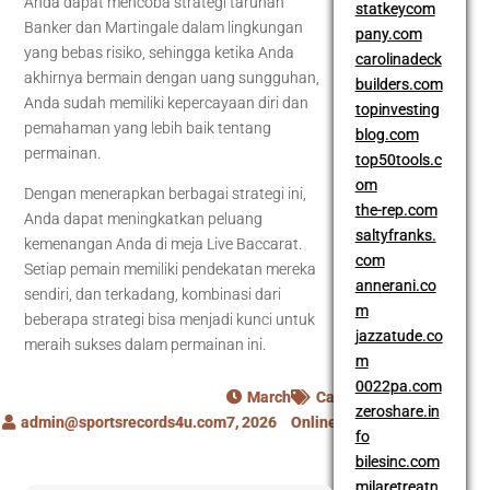
Anda dapat mencoba strategi taruhan
statkeycom
Banker dan Martingale dalam lingkungan
pany.com
yang bebas risiko, sehingga ketika Anda
carolinadeck
akhirnya bermain dengan uang sungguhan,
builders.com
Anda sudah memiliki kepercayaan diri dan
topinvesting
pemahaman yang lebih baik tentang
blog.com
permainan.
top50tools.c
om
Dengan menerapkan berbagai strategi ini,
the-rep.com
Anda dapat meningkatkan peluang
saltyfranks.
kemenangan Anda di meja Live Baccarat.
com
Setiap pemain memiliki pendekatan mereka
annerani.co
sendiri, dan terkadang, kombinasi dari
m
beberapa strategi bisa menjadi kunci untuk
jazzatude.co
meraih sukses dalam permainan ini.
m
0022pa.com
March
Casino
zeroshare.in
7, 2026
Online
fo
bilesinc.com
milaretreatn