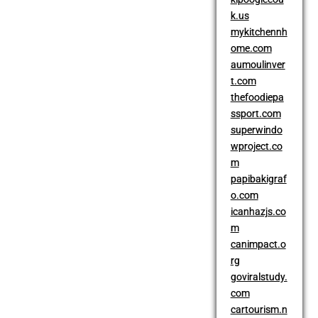
k.us
mykitchennh
ome.com
aumoulinver
t.com
thefoodiepa
ssport.com
superwindo
wproject.co
m
papibakigraf
o.com
icanhazjs.co
m
canimpact.o
rg
goviralstudy.
com
cartourism.n