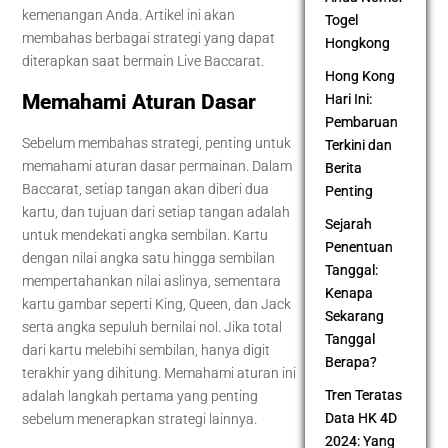
kemenangan Anda. Artikel ini akan
Togel
membahas berbagai strategi yang dapat
Hongkong
diterapkan saat bermain Live Baccarat.
Hong Kong
Memahami Aturan Dasar
Hari Ini:
Pembaruan
Sebelum membahas strategi, penting untuk
Terkini dan
memahami aturan dasar permainan. Dalam
Berita
Baccarat, setiap tangan akan diberi dua
Penting
kartu, dan tujuan dari setiap tangan adalah
Sejarah
untuk mendekati angka sembilan. Kartu
Penentuan
dengan nilai angka satu hingga sembilan
Tanggal:
mempertahankan nilai aslinya, sementara
Kenapa
kartu gambar seperti King, Queen, dan Jack
Sekarang
serta angka sepuluh bernilai nol. Jika total
Tanggal
dari kartu melebihi sembilan, hanya digit
Berapa?
terakhir yang dihitung. Memahami aturan ini
Tren Teratas
adalah langkah pertama yang penting
Data HK 4D
sebelum menerapkan strategi lainnya.
2024: Yang