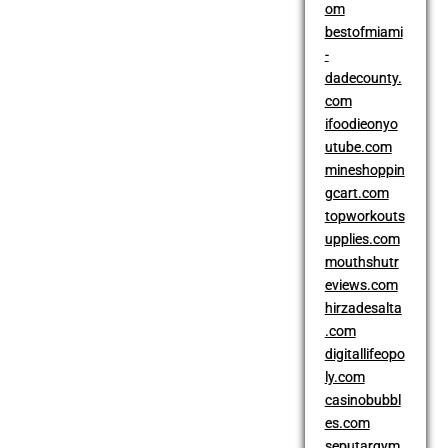
om
bestofmiami
-
dadecounty.
com
ifoodieonyo
utube.com
mineshoppin
gcart.com
topworkouts
upplies.com
mouthshutr
eviews.com
hirzadesalta
.com
digitallifeopo
ly.com
casinobubbl
es.com
seputargym.