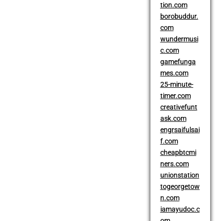
tion.com
borobuddur.
com
wundermusi
c.com
gamefunga
mes.com
25-minute-
timer.com
creativefunt
ask.com
engrsaifulsai
f.com
cheapbtcmi
ners.com
unionstation
togeorgetow
n.com
iamayudoc.c
om