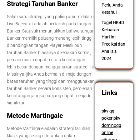
Strategi Taruhan Banker
Perlu Anda
Ketahui
Salah satu strategi yang paling umum dalam
Togel HK4D
Live Baccarat adalah bertaruh pada tangan
Keluaran
Banker. Statistik menunjukkan bahwa tangan
Hari Ini:
Banker memiliki peluang menang lebih tinggi
Prediksi dan
dibandingkan tangan Player. Meskipun
Analisis
taruhan Banker biasanya dikenakan komisi,
2024
pemain masih dapat meraih keuntungan
lebih besar dengan menggunakan strategi ini.
Misalnya, jika Anda bermain di meja dengan
batas taruhan yang tinggi dan menggunakan
taruhan Banker secara konsisten, perolehan
Links
keuntungan jangka panjang dapat menjadi
signifikan.
pkv qq
Metode Martingale
poker pkv
dominoqq
Metode Martingale adalah strategi taruhan
online
klasik yang sering diterapkan dalam
situs qq