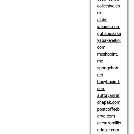
collective.co
m
alain-
jacquet.com
gotisouizaka
yabakeneko.
com
meshpoint.
me
spongebob.
net
busyboxintl.
com
auttayanrat
chapak.com
postcoffeeb
arva.com
elteatromillio
ndollar.com