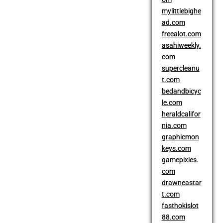
mylittlebighe
ad.com
freealot.com
asahiweekly.
com
supercleanu
t.com
bedandbicyc
le.com
heraldcalifor
nia.com
graphicmon
keys.com
gamepixies.
com
drawneastar
t.com
fasthokislot
88.com