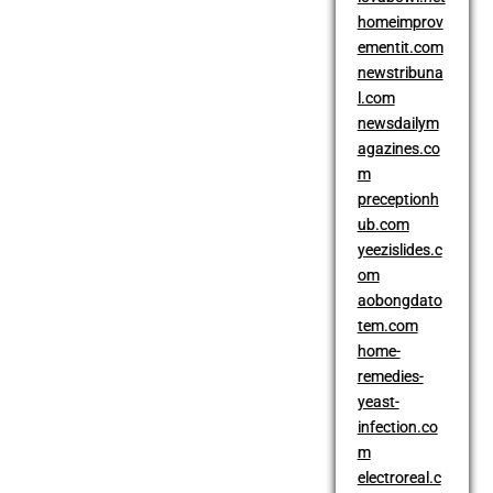
homeimprov
ementit.com
newstribuna
l.com
newsdailym
agazines.co
m
preceptionh
ub.com
yeezislides.c
om
aobongdato
tem.com
home-
remedies-
yeast-
infection.co
m
electroreal.c