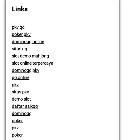
Links
pkv qq
poker pkv
dominoqq online
situs qq
slot demo mahjong
slot online terpercaya
dominoqq pkv
qq online
pkv
situs pkv
demo slot
daftar asikqq
dominoqq
poker
pkv
poker