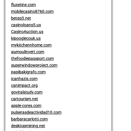
fluxetine.com
mobilecasino8760.com
betqq3.net
casinoloans5.us
CasinoAuction.us
kipooglecouk.us
mykitchennhome.com
aumoulinvert.com
thefoodiepassport.com
superwindowproject.com
papibakigrafo.com
icanhazjs.com
canimpact.org
goviralstudy.com
cartourism.net
apple-cores.com
pulserasdeactividad10.com
barbaracarlotti.com
desktopmining.net