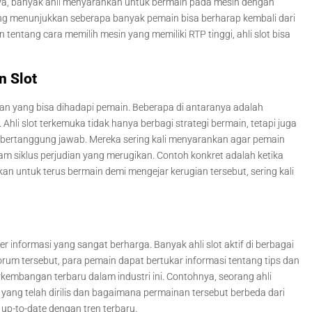
lnya, banyak ahli menyarankan untuk bermain pada mesin dengan
yang menunjukkan seberapa banyak pemain bisa berharap kembali dari
entang cara memilih mesin yang memiliki RTP tinggi, ahli slot bisa
n Slot
gan yang bisa dihadapi pemain. Beberapa di antaranya adalah
hli slot terkemuka tidak hanya berbagi strategi bermain, tetapi juga
bertanggung jawab. Mereka sering kali menyarankan agar pemain
m siklus perjudian yang merugikan. Contoh konkret adalah ketika
 untuk terus bermain demi mengejar kerugian tersebut, sering kali
r informasi yang sangat berharga. Banyak ahli slot aktif di berbagai
rum tersebut, para pemain dapat bertukar informasi tentang tips dan
erkembangan terbaru dalam industri ini. Contohnya, seorang ahli
ang telah dirilis dan bagaimana permainan tersebut berbeda dari
 up-to-date dengan tren terbaru.