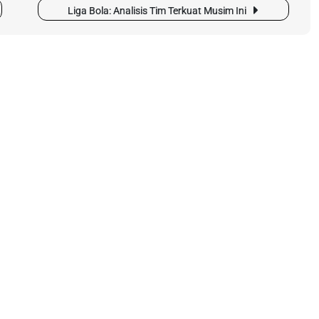
Liga Bola: Analisis Tim Terkuat Musim Ini