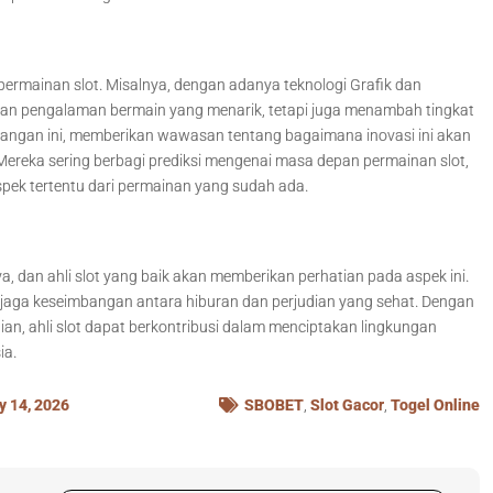
rmainan slot. Misalnya, dengan adanya teknologi Grafik dan
ajikan pengalaman bermain yang menarik, tetapi juga menambah tingkat
mbangan ini, memberikan wawasan tentang bagaimana inovasi ini akan
ereka sering berbagi prediksi mengenai masa depan permainan slot,
ek tertentu dari permainan yang sudah ada.
ya, dan ahli slot yang baik akan memberikan perhatian pada aspek ini.
aga keseimbangan antara hiburan dan perjudian yang sehat. Dengan
an, ahli slot dapat berkontribusi dalam menciptakan lingkungan
ia.
 14, 2026
SBOBET
,
Slot Gacor
,
Togel Online