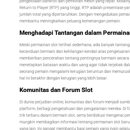
pengelolaan bankroll dan pemilihan mesin yang tepat. Misa
Return to Player (RTP) yang tinggi. RTP adalah presentase 
jumlah total yang dipertaruhkan. Dengan mengedukasi pemain t
membantu meningkatkan peluang kemenangan pemain.
Menghadapi Tantangan dalam Permaina
Meski permainan slot terlihat sederhana, ada banyak tantan
kecanduan bermain dan kehilangan kendali atas pengeluaran. A
memberikan pencerahan tentang pentingnya bermain secara 
menetapkan batasan waktu dan uang agar tidak terjebak dala
seorang pemain mengalami kerugian beruntun dan memutuskan
hal ini berakhir dengan kerugian yang lebih besar.
Komunitas dan Forum Slot
Di dunia perjudian online, komunitas dan forum menjadi sumbe
platform, berbagi pengetahuan dan pengalaman mereka. Di fo
trik terbaru dalam bermain slot, serta berdiskusi mengenai p
mungkin membagikan informasi tentang permainan slot baru y
yang lain. Ini sangat membantu bagi pemain yang ingin selalu