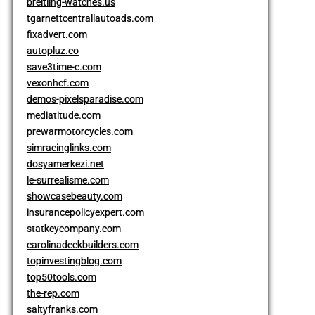
breitling-watches.us
tgarnettcentrallautoads.com
fixadvert.com
autopluz.co
save3time-c.com
vexonhcf.com
demos-pixelsparadise.com
mediatitude.com
prewarmotorcycles.com
simracinglinks.com
dosyamerkezi.net
le-surrealisme.com
showcasebeauty.com
insurancepolicyexpert.com
statkeycompany.com
carolinadeckbuilders.com
topinvestingblog.com
top50tools.com
the-rep.com
saltyfranks.com