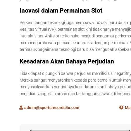
Inovasi dalam Permainan Slot
Perkembangan teknologi juga membawa inovasi baru dalam pe
Realitas Virtual (VR), permainan slot kini tidak hanya meny
interaktivitas. Ahli slot terkemuka menjadi pengamat perke
mempengaruhi cara pemain berinteraksi dengan permainan. M
termasuk bagaimana teknologi baru bisa mengubah aspek-asp
Kesadaran Akan Bahaya Perjudian
Tidak dapat dipungkiri bahwa perjudian memiliki sisi negatifn
Mereka sangat menyarankan kepada para pemain untuk menj
menyosialisasikan pentingnya kesadaran akan bahaya perjudi
perjudian yang lebih aman dan bertanggung jawab di Indones
May